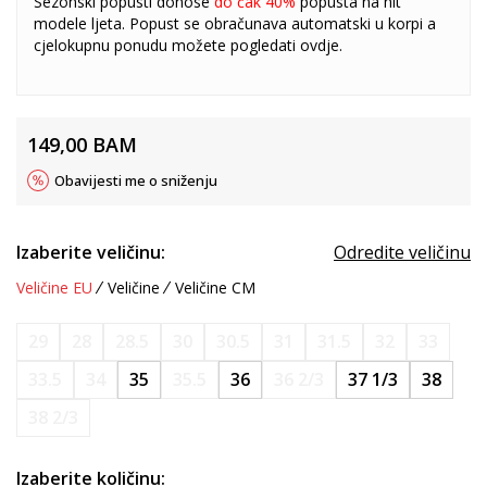
Sezonski popusti donose
do čak 40%
popusta na hit
modele ljeta. Popust se obračunava automatski u korpi a
cjelokupnu ponudu možete pogledati
ovdje
.
149,00
BAM
Obavijesti me o sniženju
Izaberite veličinu:
Odredite veličinu
Veličine EU
Veličine
Veličine CM
29
28
28.5
30
30.5
31
31.5
32
33
33.5
34
35
35.5
36
36 2/3
37 1/3
38
38 2/3
Izaberite količinu: