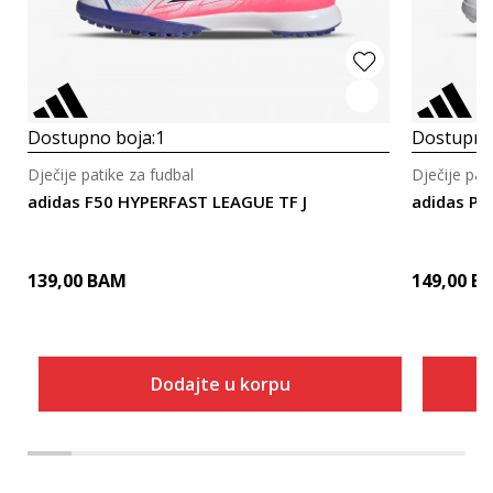
Dostupno boja:
1
Dostupno
Dječije patike za fudbal
Dječije pat
adidas F50 HYPERFAST LEAGUE TF J
adidas PR
139,00
BAM
149,00
B
Dodajte u korpu