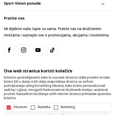
Sport Vision ponude
Pratite nas
Mi dijelimo naše tajne sa vama. Pratite nas na društvenim
mrežama i saznajte sve o promocijama, akcijama i novitetima.
Ova web stranica koristi kolačiće
Kolačiće upotrebljavamo kako bi ova web stranica radila pravilno te kako
bismo bili u stanju vršiti dalja unapređenja stranice sa svrhom
Bosna i Hercegovina
Promijenite
poboljšavanja vašeg korisničkog iskustva, kako bismo personalizovali
sadržaj i oglase, omogućili funkcionalnost društvenih medija i analizirali
promet. Nastavkom korištenja naših internet stranica prihvatate upotrebu
kolačića.
Obavezni
Statistika
Marketing