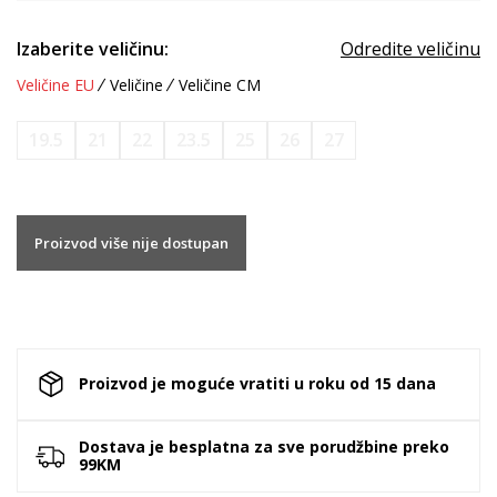
Izaberite veličinu:
Odredite veličinu
Veličine EU
Veličine
Veličine CM
19.5
21
22
23.5
25
26
27
Proizvod više nije dostupan
Proizvod je moguće vratiti u roku od 15 dana
Dostava je besplatna za sve porudžbine preko
99KM