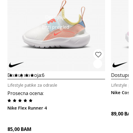
Detaljnije
Brzi pregled
Dostupno boja:
6
Dostupno
Lifestyle patike za odrasle
Lifestyle p
Nike Cosm
Prosecna ocena
:
Nike Flex Runner 4
89,00
BA
85,00
BAM