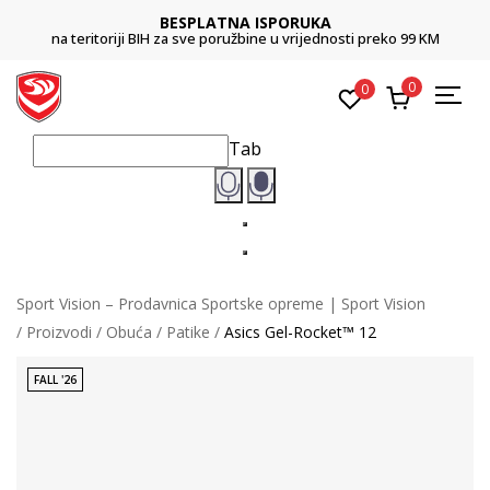
BESPLATNA ISPORUKA
na teritoriji BIH za sve poružbine u vrijednosti preko 99 KM
0
0
Tab
Sport Vision – Prodavnica Sportske opreme | Sport Vision
Proizvodi
Obuća
Patike
Asics Gel-Rocket™ 12
FALL '26