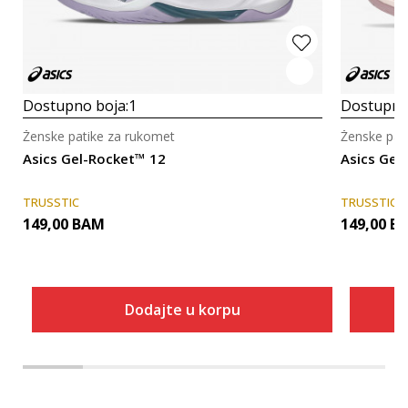
Dostupno boja:
1
Dostupno
Ženske patike za rukomet
Ženske pat
Asics Gel-Rocket™ 12
Asics Gel
TRUSSTIC
TRUSSTIC
149,00
BAM
149,00
B
Dodajte u korpu