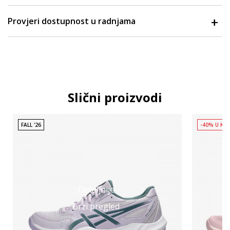
Provjeri dostupnost u radnjama
Slični proizvodi
FALL '26
-40% U KO
Detaljnije
Brzi pregled