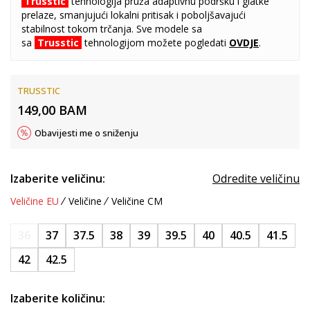
Trusstic
tehnologija pruža adaptivnu podršku i glatke
prelaze, smanjujući lokalni pritisak i poboljšavajući
stabilnost tokom trčanja. Sve modele sa
sa
Trusstic
tehnologijom možete pogledati
OVDJE
.
TRUSSTIC
149,00
BAM
Obavijesti me o sniženju
Izaberite veličinu:
Odredite veličinu
Veličine EU
Veličine
Veličine CM
36
37
37.5
38
39
39.5
40
40.5
41.5
42
42.5
Izaberite količinu: