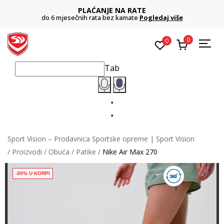
PLAĆANJE NA RATE
do 6 mjesečnih rata bez kamate
Pogledaj više
0
0
Tab
Sport Vision – Prodavnica Sportske opreme | Sport Vision
Proizvodi
Obuća
Patike
Nike Air Max 270
-30% U KORPI