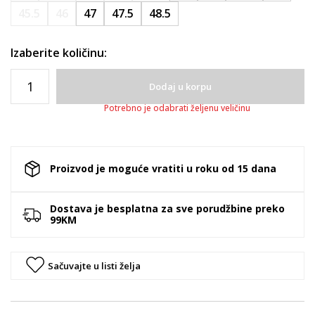
45.5
46
47
47.5
48.5
Izaberite količinu:
Dodaj u korpu
Potrebno je odabrati željenu veličinu
Proizvod je moguće vratiti u roku od 15 dana
Dostava je besplatna za sve porudžbine preko
99KM
Sačuvajte u listi želja