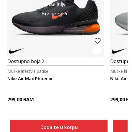
Detaljnije
Brzi pregled
Dostupno boja:
2
Dostupno
Muške lifestyle patike
Muške lifes
Nike Air Max Phoenix
Nike Air 
299,00
BAM
299,00
B
Dodajte u korpu