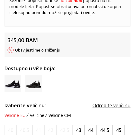
Sezonski popusti donose
do čak 40%
popusta na hit
modele ljeta. Popust se obračunava automatski u korpi a
cjelokupnu ponudu možete pogledati
ovdje
.
345,00
BAM
Obavijesti me o sniženju
Dostupno u više boja:
Izaberite veličinu:
Odredite veličinu
Veličine EU
Veličine
Veličine CM
40
40.5
41
42
42.5
43
44
44.5
45