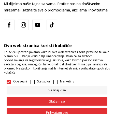
Mi dijelimo naše tajne sa vama. Pratite nas na društvenim
mrežama i saznajte sve o promocijama, akcijama i novitetima.
Ova web stranica koristi kolačiće
Kolačiće upotrebljavamo kako bi ova web stranica radila pravilno te kako
bismo bili u stanju vršiti dalja unapređenja stranice sa svrhom
Bosna i Hercegovina
Promijenite
poboljšavanja vašeg korisničkog iskustva, kako bismo personalizovali
sadržaj i oglase, omogućili funkcionalnost društvenih medija i analizirali
promet. Nastavkom korištenja naših internet stranica prihvatate upotrebu
kolačića.
Obavezni
Statistika
Marketing
Saznaj više
Nastojimo da budemo što precizniji u opisu proizvoda, prikazu slika i
samih cijena, ali ne možemo garantovati da su sve informacije kompletne
Slažem se
i bez grešaka. Svi artikli prikazani na sajtu su dio naše ponude i ne
podrazumijeva da su dostupni u svakom trenutku. Raspoloživost robe
možete provjeriti pozivom na broj 055/490-400.
Prihvatam sve