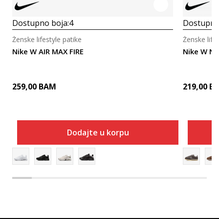
Dostupno boja:
4
Dostupno
Ženske lifestyle patike
Ženske life
Nike W AIR MAX FIRE
Nike W NI
259,00
BAM
219,00
B
Dodajte u korpu