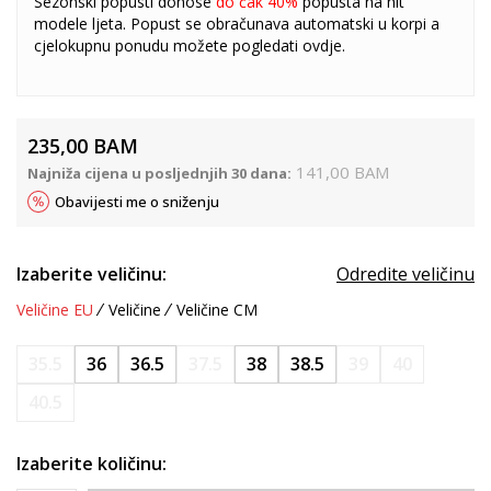
Sezonski popusti donose
do čak 40%
popusta na hit
modele ljeta. Popust se obračunava automatski u korpi a
cjelokupnu ponudu možete pogledati
ovdje
.
235,00
BAM
141,00
BAM
Najniža cijena u posljednjih 30 dana:
Obavijesti me o sniženju
Izaberite veličinu:
Odredite veličinu
Veličine EU
Veličine
Veličine CM
35.5
36
36.5
37.5
38
38.5
39
40
40.5
Izaberite količinu: