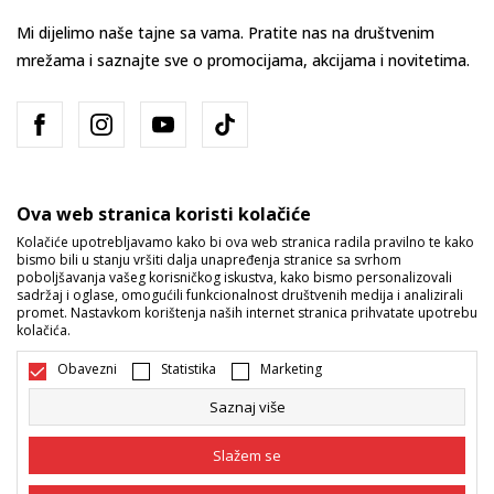
Mi dijelimo naše tajne sa vama. Pratite nas na društvenim
mrežama i saznajte sve o promocijama, akcijama i novitetima.
Ova web stranica koristi kolačiće
Kolačiće upotrebljavamo kako bi ova web stranica radila pravilno te kako
bismo bili u stanju vršiti dalja unapređenja stranice sa svrhom
Bosna i Hercegovina
Promijenite
poboljšavanja vašeg korisničkog iskustva, kako bismo personalizovali
sadržaj i oglase, omogućili funkcionalnost društvenih medija i analizirali
promet. Nastavkom korištenja naših internet stranica prihvatate upotrebu
kolačića.
Obavezni
Statistika
Marketing
Saznaj više
Nastojimo da budemo što precizniji u opisu proizvoda, prikazu slika i
samih cijena, ali ne možemo garantovati da su sve informacije kompletne
Slažem se
i bez grešaka. Svi artikli prikazani na sajtu su dio naše ponude i ne
podrazumijeva da su dostupni u svakom trenutku. Raspoloživost robe