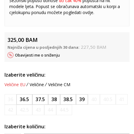
Sezonski popusti donose
do čak 40%
popusta na hit
modele ljeta. Popust se obračunava automatski u korpi a
cjelokupnu ponudu možete pogledati
ovdje
.
325,00
BAM
227,50
BAM
Najniža cijena u posljednjih 30 dana:
Obavijesti me o sniženju
Izaberite veličinu:
Veličine EU
Veličine
Veličine CM
36
36.5
37.5
38
38.5
39
40
40.5
41
42
42.5
43
44
44.5
Izaberite količinu: