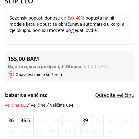
SLIP LEO
Sezonski popusti donose
do čak 40%
popusta na hit
modele ljeta. Popust se obračunava automatski u korpi a
cjelokupnu ponudu možete pogledati
ovdje
.
155,00
BAM
93,00
BAM
Najniža cijena u posljednjih 30 dana:
Obavijesti me o sniženju
Izaberite veličinu:
Odredite veličinu
Veličine EU
Veličine
Veličine CM
36
36.5
37.5
38
38.5
39
40
40.5
41
42
42.5
43
44
44.5
45
45.5
46