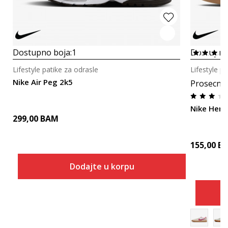
Dostupno boja:
1
Dostupno
Lifestyle patike za odrasle
Lifestyle p
Nike Air Peg 2k5
Prosecna
Nike Heri
299,00
BAM
155,00
B
Dodajte u korpu