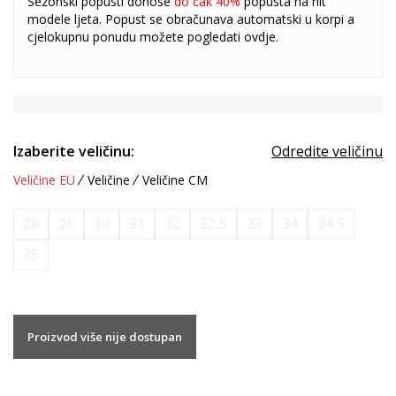
Sezonski popusti donose
do čak 40%
popusta na hit
modele ljeta. Popust se obračunava automatski u korpi a
cjelokupnu ponudu možete pogledati
ovdje
.
Izaberite veličinu:
Odredite veličinu
Veličine EU
Veličine
Veličine CM
28
29
30
31
32
32.5
33
34
34.5
35
Proizvod više nije dostupan