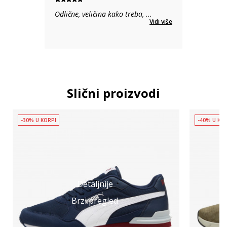
Odlične, veličina kako treba,
...
Vidi više
Slični proizvodi
-30% U KORPI
-40% U KO
Detaljnije
Brzi pregled