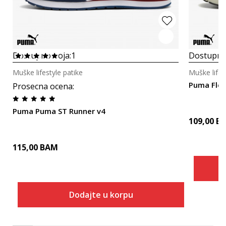
Dostupno boja:
1
Dostupno
Muške lifestyle patike
Muške lifes
Puma Flex
Prosecna ocena
:
Puma Puma ST Runner v4
109,00
B
115,00
BAM
Dodajte u korpu