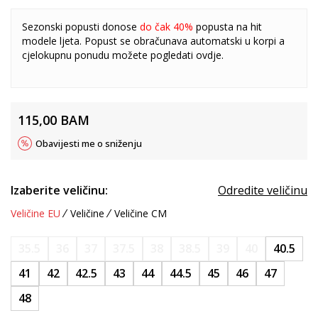
Sezonski popusti donose
do čak 40%
popusta na hit
modele ljeta. Popust se obračunava automatski u korpi a
cjelokupnu ponudu možete pogledati
ovdje
.
115,00
BAM
Obavijesti me o sniženju
Izaberite veličinu:
Odredite veličinu
Veličine EU
Veličine
Veličine CM
35.5
36
37
37.5
38
38.5
39
40
40.5
41
42
42.5
43
44
44.5
45
46
47
48