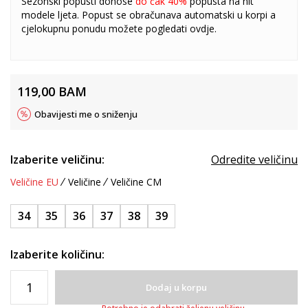
Sezonski popusti donose
do čak 40%
popusta na hit
modele ljeta. Popust se obračunava automatski u korpi a
cjelokupnu ponudu možete pogledati
ovdje
.
119,00
BAM
Obavijesti me o sniženju
Izaberite veličinu:
Odredite veličinu
Veličine EU
Veličine
Veličine CM
34
35
36
37
38
39
Izaberite količinu:
Dodaj u korpu