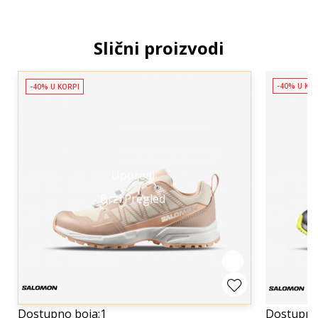
Slični proizvodi
-40% U KO
-40% U KORPI
Uporedi
Brzi Pregled
Dostupno boja:
1
Dostupno