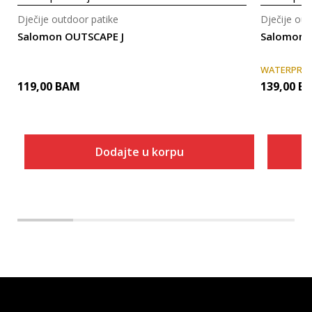
Dječije outdoor patike
Dječije out
Salomon OUTSCAPE J
Salomon 
WATERPRO
119,00
BAM
139,00
B
Dodajte u korpu