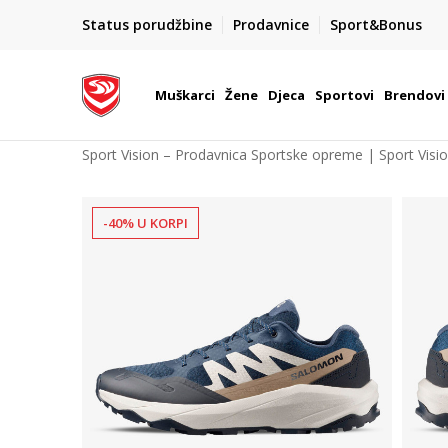
POZOVITE NAS NA : 055/490-400
Status porudžbine
Prodavnice
Sport&Bonus
daj više
Pon-Pet od 9h - 16h
Muškarci
Žene
Djeca
Sportovi
Brendovi
Sport Vision – Prodavnica Sportske opreme | Sport Visi
-40% U KORPI