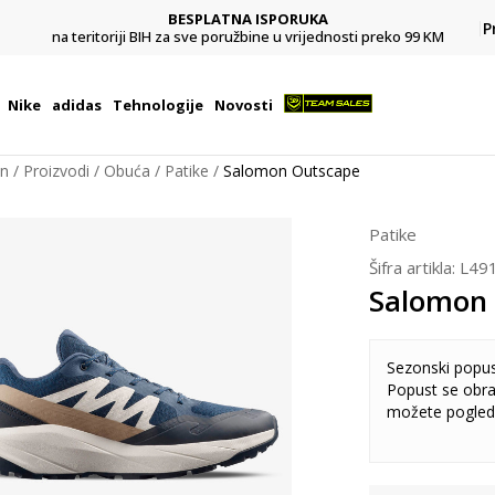
BESPLATNA ISPORUKA
Pl
P
na teritoriji BIH za sve poružbine u vrijednosti preko 99 KM
Nike
adidas
Tehnologije
Novosti
on
Proizvodi
Obuća
Patike
Salomon Outscape
Patike
Šifra artikla:
L49
Salomon
Sezonski popu
Popust se obra
možete pogled