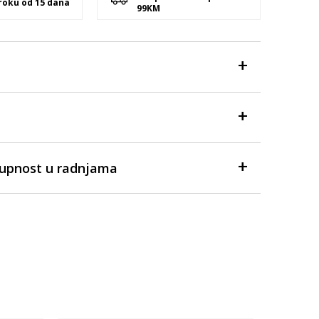
 roku od 15 dana
99KM
tupnost u radnjama