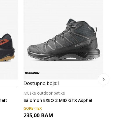
Dostupno
Muške outd
Salomon 
GORE-TEX
285,00
Dostupno boja:
1
Muške outdoor patike
alt
Salomon EXEO 2 MID GTX Asphal
GORE-TEX
235,00
BAM