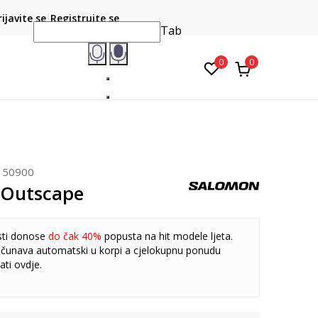
CLICK & COLLECT
atite karticom online i preuzmite u prodavnici po vašem
rijavite se
Registrujte se
do 6 mje
izboru
Tab
0
0
150900
 Outscape
sti donose
do čak 40%
popusta na hit modele ljeta.
čunava automatski u korpi a cjelokupnu ponudu
ati
ovdje
.