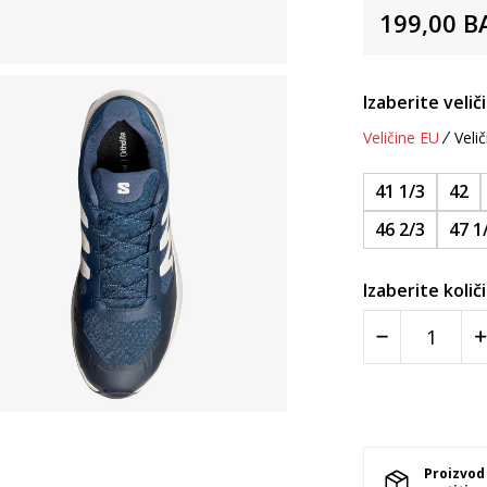
199,00
B
Izaberite velič
Veličine EU
Velič
41 1/3
42
46 2/3
47 1
Izaberite količ
Proizvod