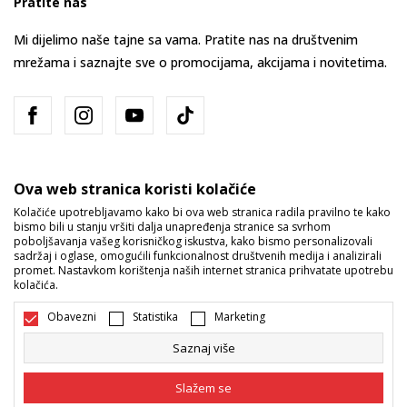
Pratite nas
Mi dijelimo naše tajne sa vama. Pratite nas na društvenim
mrežama i saznajte sve o promocijama, akcijama i novitetima.
Ova web stranica koristi kolačiće
Kolačiće upotrebljavamo kako bi ova web stranica radila pravilno te kako
bismo bili u stanju vršiti dalja unapređenja stranice sa svrhom
Bosna i Hercegovina
Promijenite
poboljšavanja vašeg korisničkog iskustva, kako bismo personalizovali
sadržaj i oglase, omogućili funkcionalnost društvenih medija i analizirali
promet. Nastavkom korištenja naših internet stranica prihvatate upotrebu
kolačića.
Obavezni
Statistika
Marketing
Saznaj više
Nastojimo da budemo što precizniji u opisu proizvoda, prikazu slika i
samih cijena, ali ne možemo garantovati da su sve informacije kompletne
Slažem se
i bez grešaka. Svi artikli prikazani na sajtu su dio naše ponude i ne