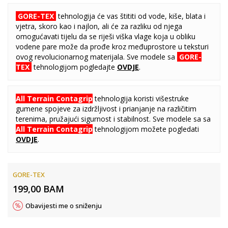
GORE-TEX
tehnologija će vas štititi od vode, kiše, blata i
vjetra, skoro kao i najlon, ali će za razliku od njega
omogućavati tijelu da se riješi viška vlage koja u obliku
vodene pare može da prođe kroz međuprostore u teksturi
ovog revolucionarnog materijala. Sve modele sa
GORE-
TEX
tehnologijom pogledajte
OVDJE
.
All Terrain Contagrip
tehnologija koristi višestruke
gumene spojeve za izdržljivost i prianjanje na različitim
terenima, pružajući sigurnost i stabilnost. Sve modele sa sa
All Terrain Contagrip
tehnologijom možete pogledati
OVDJE
.
GORE-TEX
199,00
BAM
Obavijesti me o sniženju