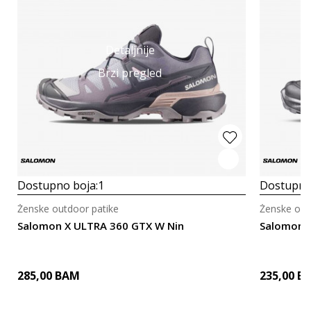
Detaljnije
Brzi pregled
Dostupno boja:
1
Dostupno
Ženske outdoor patike
Ženske out
Salomon X ULTRA 360 GTX W Nin
Salomon 
285,00
BAM
235,00
B