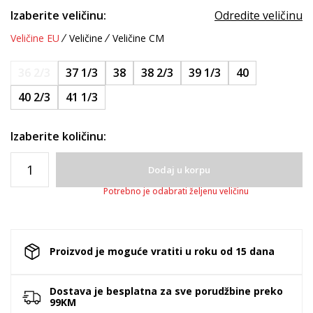
Izaberite veličinu:
Odredite veličinu
Veličine EU
Veličine
Veličine CM
36 2/3
37 1/3
38
38 2/3
39 1/3
40
40 2/3
41 1/3
Izaberite količinu:
Dodaj u korpu
Potrebno je odabrati željenu veličinu
Proizvod je moguće vratiti u roku od 15 dana
Dostava je besplatna za sve porudžbine preko
99KM