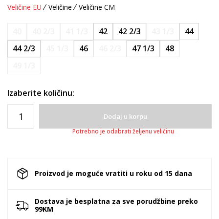
Veličine EU
Veličine
Veličine CM
40
40 2/3
41 1/3
42
42 2/3
43 1/3
44
44 2/3
45 1/3
46
46 2/3
47 1/3
48
49 1/3
Izaberite količinu:
Dodaj u korpu
Potrebno je odabrati željenu veličinu
Proizvod je moguće vratiti u roku od 15 dana
Dostava je besplatna za sve porudžbine preko
99KM