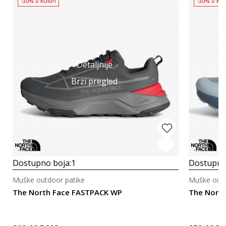
-30% U KORPI
-30% U KO
Detaljnije
Brzi pregled
Dostupno boja:
1
Dostupno
Muške outdoor patike
Muške outd
The North Face FASTPACK WP
The North