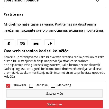
Sport Vision ponude
Pratite nas
Mi dijelimo naše tajne sa vama. Pratite nas na društvenim
mrežama i saznajte sve o promocijama, akcijama i novitetima.
Ova web stranica koristi kolačiće
Kolačiće upotrebljavamo kako bi ova web stranica radila pravilno te kako
bismo bili u stanju vršiti dalja unapređenja stranice sa svrhom
poboljšavanja vašeg korisničkog iskustva, kako bismo personalizovali
sadržaj i oglase, omogućili funkcionalnost društvenih medija i analizirali
promet. Nastavkom korištenja naših internet stranica prihvatate upotrebu
Bosna i Hercegovina
Promijenite
kolačića.
Obavezni
Statistika
Marketing
Saznaj više
Slažem se