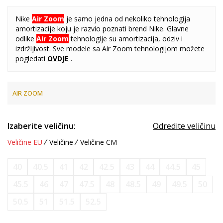
Nike
Air Zoom
je samo jedna od nekoliko tehnologija
amortizacije koju je razvio poznati brend Nike. Glavne
odlike
Air Zoom
tehnologije su amortizacija, odziv i
izdržljivost. Sve modele sa Air Zoom tehnologijom možete
pogledati
OVDJE
.
AIR ZOOM
Izaberite veličinu:
Odredite veličinu
Veličine EU
Veličine
Veličine CM
40
40.5
41
42
42.5
43
44
44.5
45
45.5
46
47
47.5
48
48.5
49
49.5
50
50.5
51
51.5
52.5