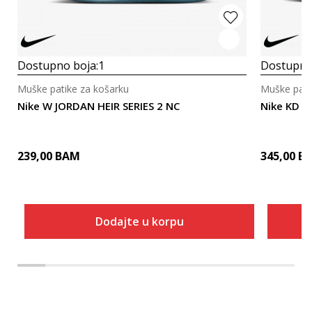
Dostupno boja:
1
Dostupno
Muške patike za košarku
Muške pati
Nike W JORDAN HEIR SERIES 2 NC
Nike KD 1
239,00
BAM
345,00
B
Dodajte u korpu