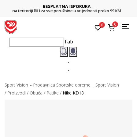
CLICK & COLLECT
99 KM
Platite karticom online i preuzmite u prodavnici po vašem izb
0
0
Tab
Sport Vision – Prodavnica Sportske opreme | Sport Vision
Proizvodi
Obuća
Patike
Nike KD18