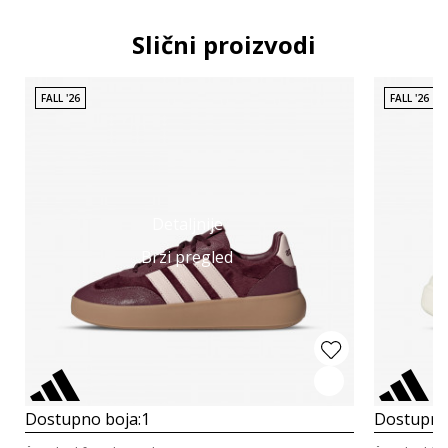
Slični proizvodi
FALL '26
FALL '26
Detaljnije
Brzi pregled
Dostupno boja:
1
Dostupno