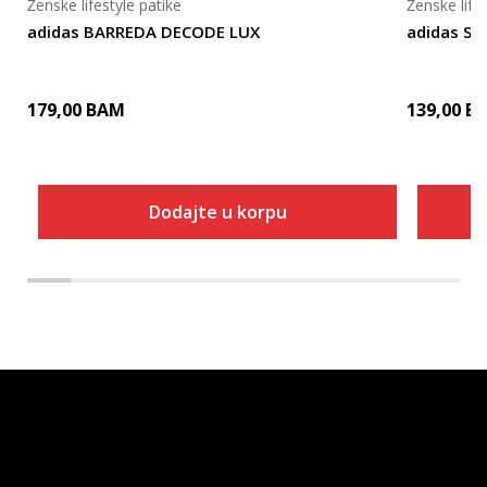
Ženske lifestyle patike
Ženske life
adidas BARREDA DECODE LUX
adidas S
179,00
BAM
139,00
B
Dodajte u korpu