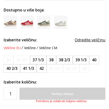
Dostupno u više boja:
Izaberite veličinu:
Odredite veličinu
Veličine EU
Veličine
Veličine CM
36
36 2/3
37 1/3
38
38 2/3
39 1/3
40
40 2/3
41 1/3
42
42 2/3
43 1/3
44
Izaberite količinu:
Dodaj u korpu
Potrebno je odabrati željenu veličinu