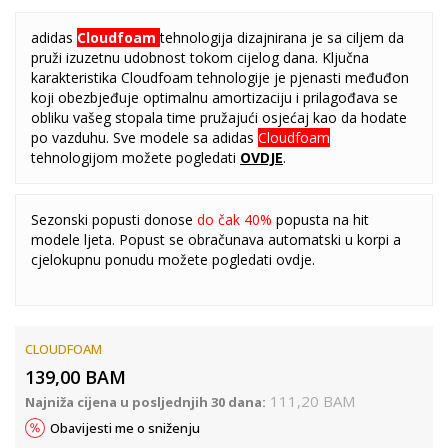
adidas
Cloudfoam
tehnologija dizajnirana je sa ciljem da
pruži izuzetnu udobnost tokom cijelog dana. Ključna
karakteristika Cloudfoam tehnologije je pjenasti međuđon
koji obezbjeđuje optimalnu amortizaciju i prilagođava se
obliku vašeg stopala time pružajući osjećaj kao da hodate
po vazduhu. Sve modele sa adidas
Cloudfoam
tehnologijom možete pogledati
OVDJE
.
Sezonski popusti donose
do čak 40%
popusta na hit
modele ljeta. Popust se obračunava automatski u korpi a
cjelokupnu ponudu možete pogledati
ovdje
.
CLOUDFOAM
139,00
BAM
111,20
BAM
Najniža cijena u posljednjih 30 dana:
Obavijesti me o sniženju