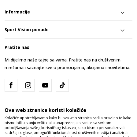
Informacije
Sport Vision ponude
Pratite nas
Mi dijelimo naše tajne sa vama. Pratite nas na društvenim
mrežama i saznajte sve o promocijama, akcijama i novitetima.
Ova web stranica koristi kolačiće
Kolačiće upotrebljavamo kako bi ova web stranica radila pravilno te kako
bismo bili u stanju vršiti dalja unapređenja stranice sa svrhom
Bosna i Hercegovina
Promijenite
poboljšavanja vašeg korisničkog iskustva, kako bismo personalizovali
sadržaj i oglase, omogućili funkcionalnost društvenih medija i analizirali