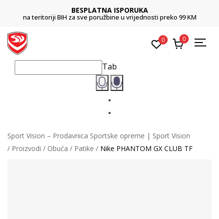
BESPLATNA ISPORUKA
i BIH za sve poružbine u vrijednosti preko 99 KM
Platite karticom on
0
0
Tab
Sport Vision – Prodavnica Sportske opreme | Sport Vision
Proizvodi
Obuća
Patike
Nike PHANTOM GX CLUB TF