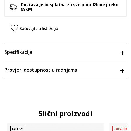
Dostava je besplatna za sve porudžbine preko
99KM
Sačuvajte u listi želja
Specifikacija
Provjeri dostupnost u radnjama
Slični proizvodi
FALL '26
-30% U KO