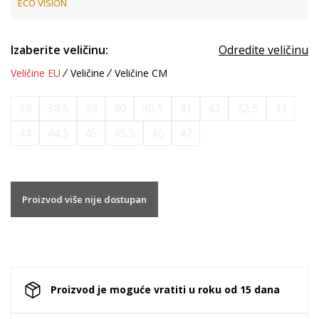
ECO VISION
Izaberite veličinu:
Odredite veličinu
Veličine EU
Veličine
Veličine CM
38
38.5
39
40
40.5
41
42
42.5
43
44
44.5
45
45.5
46
47
Proizvod više nije dostupan
Proizvod je moguće vratiti u roku od 15 dana