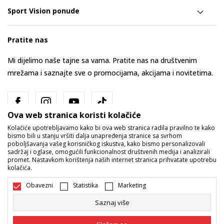
Sport Vision ponude
Pratite nas
Mi dijelimo naše tajne sa vama. Pratite nas na društvenim
mrežama i saznajte sve o promocijama, akcijama i novitetima.
Ova web stranica koristi kolačiće
Kolačiće upotrebljavamo kako bi ova web stranica radila pravilno te kako
bismo bili u stanju vršiti dalja unapređenja stranice sa svrhom
poboljšavanja vašeg korisničkog iskustva, kako bismo personalizovali
sadržaj i oglase, omogućili funkcionalnost društvenih medija i analizirali
promet. Nastavkom korištenja naših internet stranica prihvatate upotrebu
Bosna i Hercegovina
Promijenite
kolačića.
Obavezni
Statistika
Marketing
Saznaj više