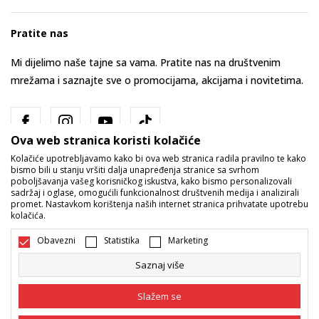
Pratite nas
Mi dijelimo naše tajne sa vama. Pratite nas na društvenim
mrežama i saznajte sve o promocijama, akcijama i novitetima.
Ova web stranica koristi kolačiće
Kolačiće upotrebljavamo kako bi ova web stranica radila pravilno te kako
bismo bili u stanju vršiti dalja unapređenja stranice sa svrhom
poboljšavanja vašeg korisničkog iskustva, kako bismo personalizovali
sadržaj i oglase, omogućili funkcionalnost društvenih medija i analizirali
promet. Nastavkom korištenja naših internet stranica prihvatate upotrebu
Bosna i Hercegovina
Promijenite
kolačića.
Obavezni
Statistika
Marketing
Saznaj više
Slažem se
Nastojimo da budemo što precizniji u opisu proizvoda, prikazu slika i