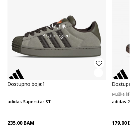
Detaljnije
Brzi pregled
Dostupno boja:
1
Dostupno
Muške lifes
adidas Superstar ST
adidas G
235,00
BAM
179,00
B