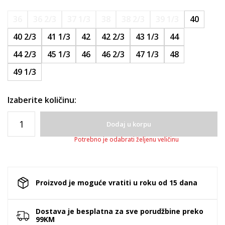
36
36 2/3
37 1/3
38
38 2/3
39 1/3
40
40 2/3
41 1/3
42
42 2/3
43 1/3
44
44 2/3
45 1/3
46
46 2/3
47 1/3
48
49 1/3
Izaberite količinu:
Dodaj u korpu
Potrebno je odabrati željenu veličinu
Proizvod je moguće vratiti u roku od 15 dana
Dostava je besplatna za sve porudžbine preko
99KM