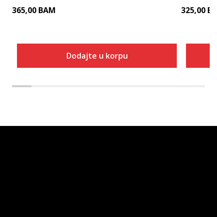
365,00
BAM
325,00
B
Dodajte u korpu