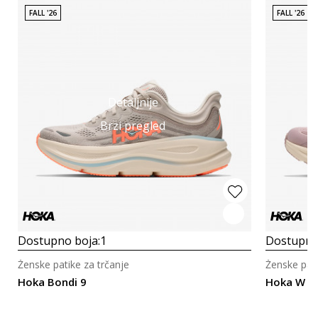
FALL '26
FALL '26
Detaljnije
Brzi pregled
Dostupno boja:
1
Dostupno
Ženske patike za trčanje
Ženske pati
Hoka Bondi 9
Hoka W C