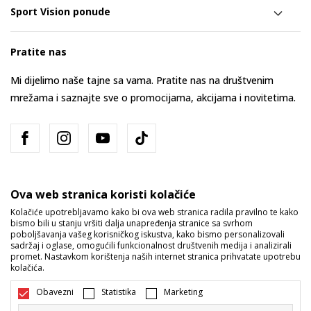
Sport Vision ponude
Pratite nas
Mi dijelimo naše tajne sa vama. Pratite nas na društvenim
mrežama i saznajte sve o promocijama, akcijama i novitetima.
Ova web stranica koristi kolačiće
Kolačiće upotrebljavamo kako bi ova web stranica radila pravilno te kako
bismo bili u stanju vršiti dalja unapređenja stranice sa svrhom
Bosna i Hercegovina
Promijenite
poboljšavanja vašeg korisničkog iskustva, kako bismo personalizovali
sadržaj i oglase, omogućili funkcionalnost društvenih medija i analizirali
promet. Nastavkom korištenja naših internet stranica prihvatate upotrebu
kolačića.
Obavezni
Statistika
Marketing