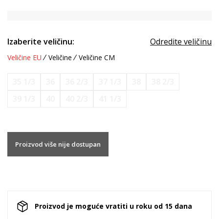
Izaberite veličinu:
Odredite veličinu
Veličine EU
Veličine
Veličine CM
35 1/3
36
36 2/3
37 1/3
38
38 2/3
39 1/3
40
40 2/3
41 1/3
Proizvod više nije dostupan
Proizvod je moguće vratiti u roku od 15 dana