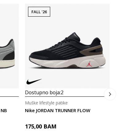
FALL '26
Dostupno
Muške lifes
Nike Air 
409,00
Dostupno boja:
2
Muške lifestyle patike
 NB
Nike JORDAN TRUNNER FLOW
175,00
BAM