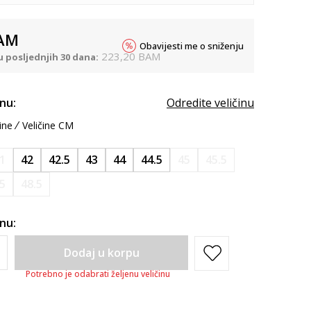
AM
Obavijesti me o sniženju
223,20
BAM
u posljednjih 30 dana:
inu:
Odredite veličinu
ine
Veličine CM
1
42
42.5
43
44
44.5
45
45.5
.5
48.5
inu:
Dodaj u korpu
Potrebno je odabrati željenu veličinu