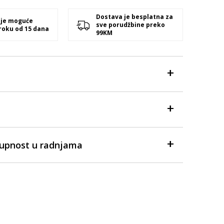
Dostava je besplatna za
 je moguće
sve porudžbine preko
 roku od 15 dana
99KM
tupnost u radnjama