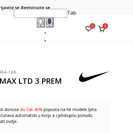
CLICK & COLLECT
atite karticom online i preuzmite u prodavnici po vašem
rijavite se
Registrujte se
do 6 mje
izboru
Tab
0
0
484-186
 MAX LTD 3 PREM
sti donose
do čak 40%
popusta na hit modele ljeta.
čunava automatski u korpi a cjelokupnu ponudu
ati
ovdje
.