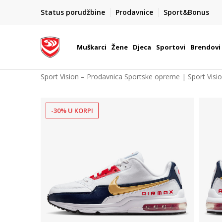
POZOVITE NAS NA : 055/490-400
Status porudžbine
Prodavnice
Sport&Bonus
daj više
Pon-Pet od 9h - 16h
Muškarci
Žene
Djeca
Sportovi
Brendovi
Sport Vision – Prodavnica Sportske opreme | Sport Visi
-30% U KORPI