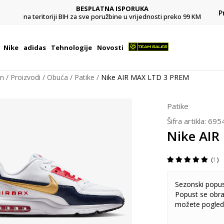
BESPLATNA ISPORUKA
Pl
P
na teritoriji BIH za sve poružbine u vrijednosti preko 99 KM
Nike
adidas
Tehnologije
Novosti
on
Proizvodi
Obuća
Patike
Nike AIR MAX LTD 3 PREM
Patike
Šifra artikla:
695
Nike AIR
1
Sezonski popu
Popust se obra
možete pogled