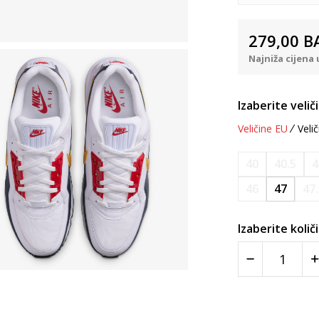
279,00
B
Najniža cijena 
Izaberite velič
Veličine EU
Velič
40
40.5
4
46
47
47
Izaberite količ