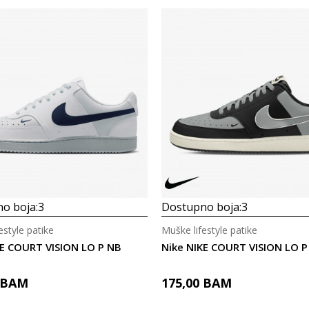
o boja:
3
Dostupno boja:
3
estyle patike
Muške lifestyle patike
KE COURT VISION LO P NB
Nike NIKE COURT VISION LO P
BAM
175,00
BAM