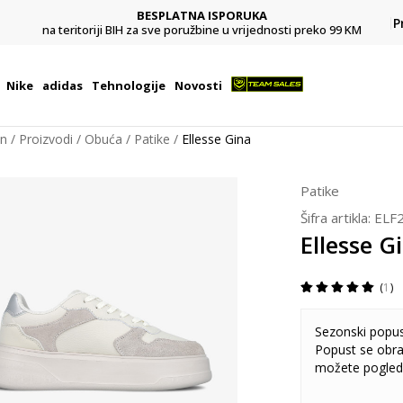
BESPLATNA ISPORUKA
Pl
P
na teritoriji BIH za sve poružbine u vrijednosti preko 99 KM
Nike
adidas
Tehnologije
Novosti
on
Proizvodi
Obuća
Patike
Ellesse Gina
Patike
Šifra artikla:
ELF
Ellesse G
1
Sezonski popu
Popust se obra
možete pogled