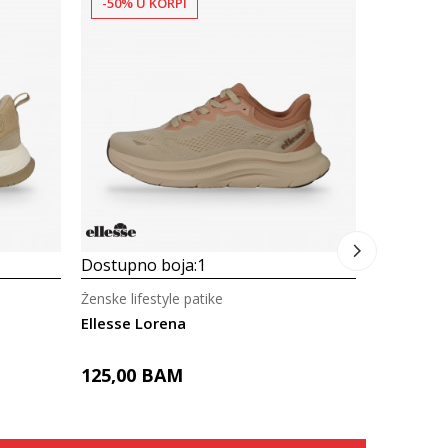
-50% U KORPI
-50% U 
Dostupno
Ženske life
Ellesse L
125,00
Dostupno boja:
1
Ženske lifestyle patike
Ellesse Lorena
125,00
BAM