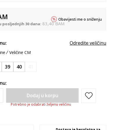
AM
Obavijesti me o sniženju
83,40
BAM
u posljednjih 30 dana:
inu:
Odredite veličinu
ine
Veličine CM
39
40
41
inu:
Dodaj u korpu
Potrebno je odabrati željenu veličinu
Dostava je besplatna za