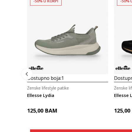
-50% U KORPI
-50% 
Dostupno boja:
1
Dostupn
Ženske lifestyle patike
Ženske li
Ellesse Lydia
Ellesse 
125,00
BAM
125,00