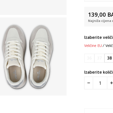
139,00
B
Najniža cijena 
Izaberite velič
Veličine EU
Velič
36
37
38
Izaberite količ