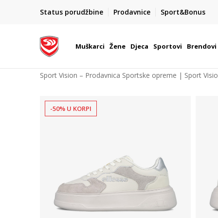
POZOVITE NAS NA : 055/490-400
Status porudžbine
Prodavnice
Sport&Bonus
daj više
Pon-Pet od 9h - 16h
Muškarci
Žene
Djeca
Sportovi
Brendovi
Sport Vision – Prodavnica Sportske opreme | Sport Visi
-50% U KORPI