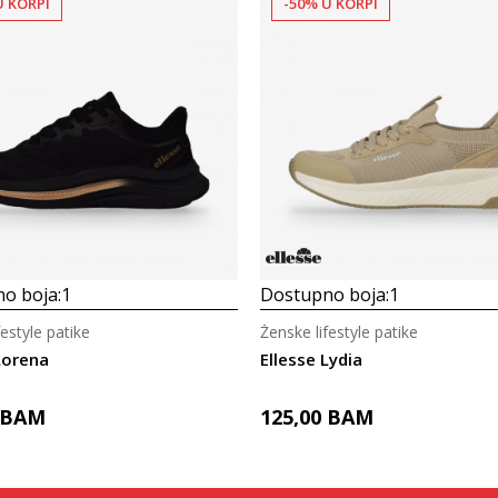
U KORPI
-50% U KORPI
o boja:
1
Dostupno boja:
1
festyle patike
Ženske lifestyle patike
Lorena
Ellesse Lydia
BAM
125,00
BAM