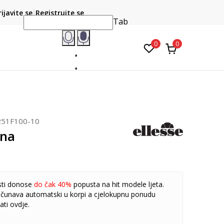
CLICK & COLLECT
atite karticom online i preuzmite u prodavnici po vašem
rijavite se
Registrujte se
do 6 mje
izboru
Tab
0
0
251F100-10
ina
sti donose
do čak 40%
popusta na hit modele ljeta.
čunava automatski u korpi a cjelokupnu ponudu
ati
ovdje
.