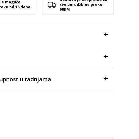
 je moguće
sve porudžbine preko
 roku od 15 dana
99KM
tupnost u radnjama