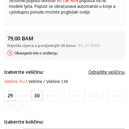
Sezonski popusti donose
do čak 40%
popusta na hit
modele ljeta. Popust se obračunava automatski u korpi a
cjelokupnu ponudu možete pogledati
ovdje
.
79,00
BAM
63,20
BAM
Najniža cijena u posljednjih 30 dana:
Obavijesti me o sniženju
Izaberite veličinu:
Odredite veličinu
Veličine EU
Veličine
Veličine CM
29
28.5
30
30.5
31
31.5
32
33
33.5
34
35
Izaberite količinu: