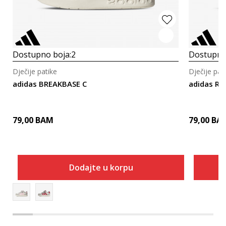
Dostupno boja:
2
Dostupno
Dječije patike
Dječije pat
adidas BREAKBASE C
adidas RU
79,00
BAM
79,00
BA
Dodajte u korpu