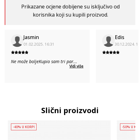
Prikazane ocjene dobijene su isključivo od
korisnika koji su kupili proizvod.
Jasmin
Edis
01.02.2025. 16:31
30.12.2024. 1
Ne može boljeKupio sam tri par
...
Vidi više
Slični proizvodi
-40% U KORPI
-50% U KO