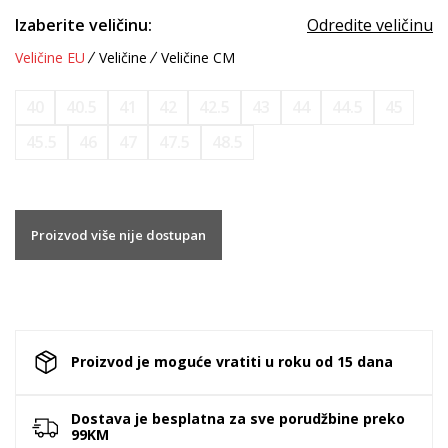
Izaberite veličinu:
Odredite veličinu
Veličine EU
Veličine
Veličine CM
40
40.5
41
42
42.5
43
44
44.5
45
45.5
46
47
47.5
48.5
Proizvod više nije dostupan
Proizvod je moguće vratiti u roku od 15 dana
Dostava je besplatna za sve porudžbine preko
99KM