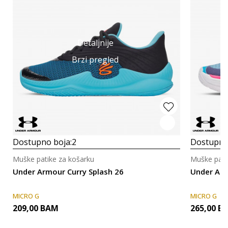
Detaljnije
Brzi pregled
Dostupno boja:
2
Dostupno
Muške patike za košarku
Muške pati
Under Armour Curry Splash 26
Under Arm
MICRO G
MICRO G
209,00
BAM
265,00
B