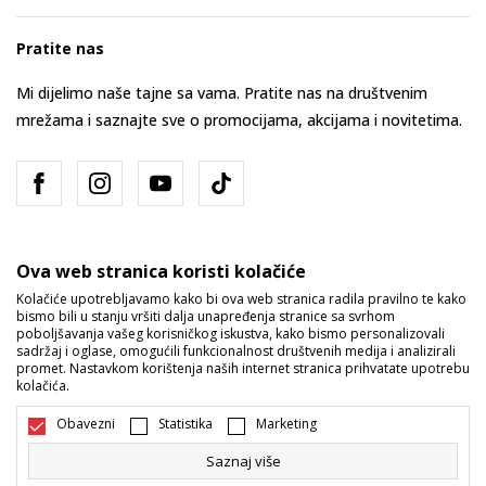
Pratite nas
Mi dijelimo naše tajne sa vama. Pratite nas na društvenim
mrežama i saznajte sve o promocijama, akcijama i novitetima.
Ova web stranica koristi kolačiće
Kolačiće upotrebljavamo kako bi ova web stranica radila pravilno te kako
bismo bili u stanju vršiti dalja unapređenja stranice sa svrhom
Bosna i Hercegovina
Promijenite
poboljšavanja vašeg korisničkog iskustva, kako bismo personalizovali
sadržaj i oglase, omogućili funkcionalnost društvenih medija i analizirali
promet. Nastavkom korištenja naših internet stranica prihvatate upotrebu
kolačića.
Obavezni
Statistika
Marketing
Saznaj više
Nastojimo da budemo što precizniji u opisu proizvoda, prikazu slika i