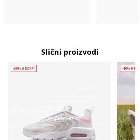
Slični proizvodi
-30% U KORPI
-40% U KO
Detaljnije
Brzi pregled