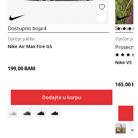
Dostupno boja:
4
Dostupno
Dječije patike
Dječije pat
Nike Air Max Fire GS
Prosecna
Nike V5 R
199,00
BAM
165,00
B
Dodajte u korpu