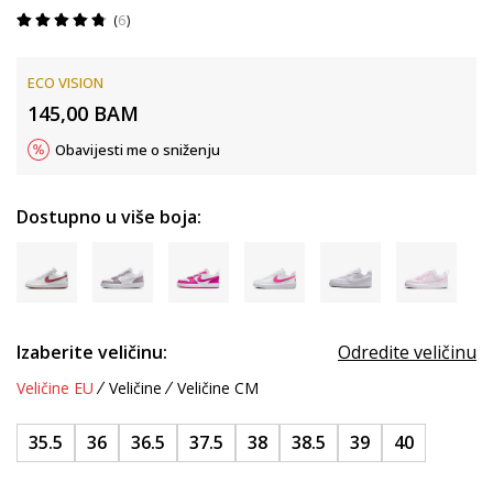
6
ECO VISION
145,00
BAM
Obavijesti me o sniženju
Dostupno u više boja:
Izaberite veličinu:
Odredite veličinu
Veličine EU
Veličine
Veličine CM
35.5
36
36.5
37.5
38
38.5
39
40