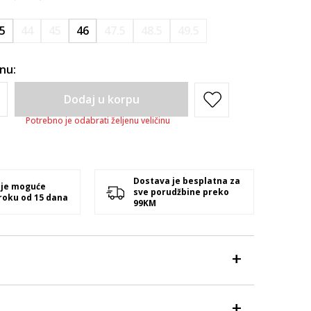
.5
44
45
46
47.5
48.5
49.5
inu:
Dodaj u korpu
Potrebno je odabrati željenu veličinu
Dostava je besplatna za
 je moguće
sve porudžbine preko
 roku od 15 dana
99KM