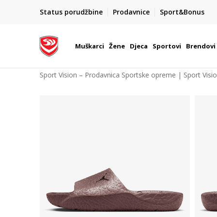
POZOVITE NAS NA : 055/490-400
Status porudžbine
Prodavnice
Sport&Bonus
daj više
Pon-Pet od 9h - 16h
Muškarci
Žene
Djeca
Sportovi
Brendovi
Sport Vision – Prodavnica Sportske opreme | Sport Visi