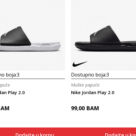
o boja:
3
Dostupno boja:
3
apuče
Muške papuče
dan Play 2.0
Nike Jordan Play 2.0
BAM
99,00
BAM
Dodajte u korpu
Dodajte u ko