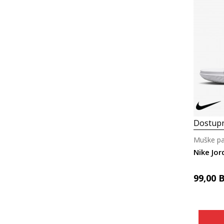
Dostupn
Muške p
Nike Jor
99,00