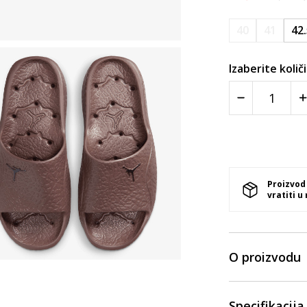
40
41
42
Izaberite količ
Proizvod
vratiti u
O proizvodu
Specifikacija