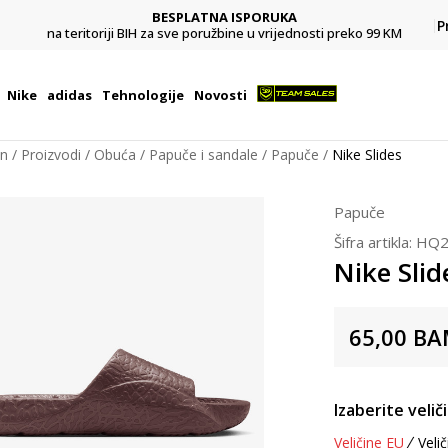
BESPLATNA ISPORUKA
Pl
P
na teritoriji BIH za sve poružbine u vrijednosti preko 99 KM
Nike
adidas
Tehnologije
Novosti
on
Proizvodi
Obuća
Papuče i sandale
Papuče
Nike Slides
Papuče
Šifra artikla:
HQ2
Nike Slid
65,00
BA
Izaberite velič
Veličine EU
Velič