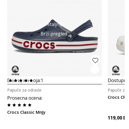
Detaljnije
Brzi pregled
Dostupno boja:
1
Dostupno
Papuče za odrasle
Papuče za 
Crocs CRO
Prosecna ocena
:
Crocs Classic MnJy
119,00
B