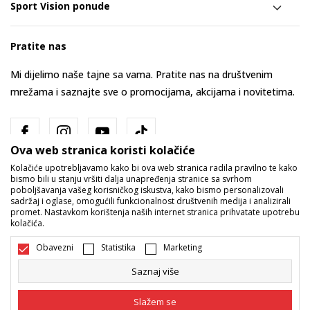
Sport Vision ponude
Pratite nas
Mi dijelimo naše tajne sa vama. Pratite nas na društvenim
mrežama i saznajte sve o promocijama, akcijama i novitetima.
Ova web stranica koristi kolačiće
Kolačiće upotrebljavamo kako bi ova web stranica radila pravilno te kako
bismo bili u stanju vršiti dalja unapređenja stranice sa svrhom
poboljšavanja vašeg korisničkog iskustva, kako bismo personalizovali
sadržaj i oglase, omogućili funkcionalnost društvenih medija i analizirali
promet. Nastavkom korištenja naših internet stranica prihvatate upotrebu
Bosna i Hercegovina
Promijenite
kolačića.
Obavezni
Statistika
Marketing
Saznaj više
Slažem se