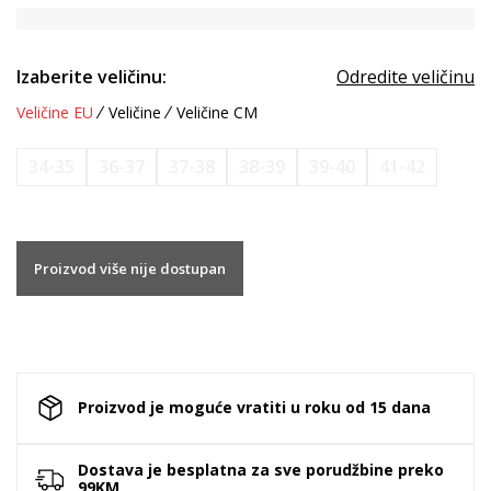
Izaberite veličinu:
Odredite veličinu
Veličine EU
Veličine
Veličine CM
34-35
36-37
37-38
38-39
39-40
41-42
Proizvod više nije dostupan
Proizvod je moguće vratiti u roku od 15 dana
Dostava je besplatna za sve porudžbine preko
99KM