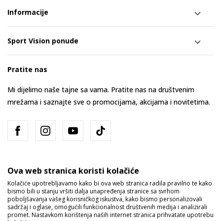
Informacije
Sport Vision ponude
Pratite nas
Mi dijelimo naše tajne sa vama. Pratite nas na društvenim
mrežama i saznajte sve o promocijama, akcijama i novitetima.
Ova web stranica koristi kolačiće
Kolačiće upotrebljavamo kako bi ova web stranica radila pravilno te kako
bismo bili u stanju vršiti dalja unapređenja stranice sa svrhom
Bosna i Hercegovina
Promijenite
poboljšavanja vašeg korisničkog iskustva, kako bismo personalizovali
sadržaj i oglase, omogućili funkcionalnost društvenih medija i analizirali
promet. Nastavkom korištenja naših internet stranica prihvatate upotrebu