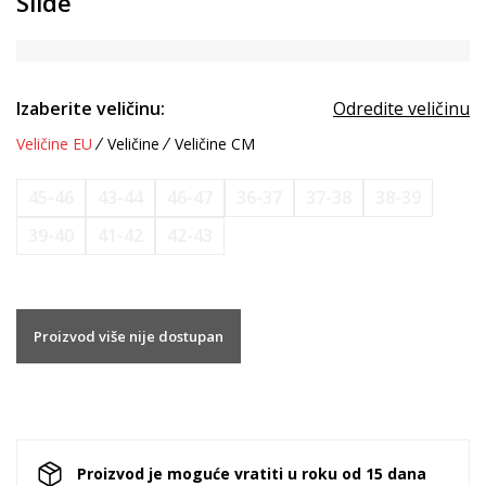
Slide
Izaberite veličinu:
Odredite veličinu
Veličine EU
Veličine
Veličine CM
45-46
43-44
46-47
36-37
37-38
38-39
39-40
41-42
42-43
Proizvod više nije dostupan
Proizvod je moguće vratiti u roku od 15 dana