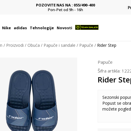
BESPLATNA ISPORUKA
Pl
P
na teritoriji BIH za sve poružbine u vrijednosti preko 99 KM
Nike
adidas
Tehnologije
Novosti
on
Proizvodi
Obuća
Papuče i sandale
Papuče
Rider Step
Papuče
Šifra artikla:
122
Rider Ste
Sezonski popu
Popust se obra
možete pogled