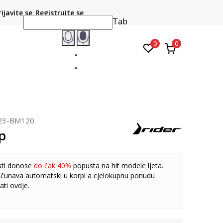
CLICK & COLLECT
atite karticom online i preuzmite u prodavnici po vašem
rijavite se
Registrujte se
do 6 mje
izboru
Tab
0
0
23-BM120
p
sti donose
do čak 40%
popusta na hit modele ljeta.
čunava automatski u korpi a cjelokupnu ponudu
ati
ovdje
.