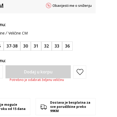
M
Obavijesti me o sniženju
inu:
ine
Veličine CM
5
37-38
30
31
32
33
36
inu:
Dodaj u korpu
Potrebno je odabrati željenu veličinu
Dostava je besplatna za
 je moguće
sve porudžbine preko
 roku od 15 dana
99KM