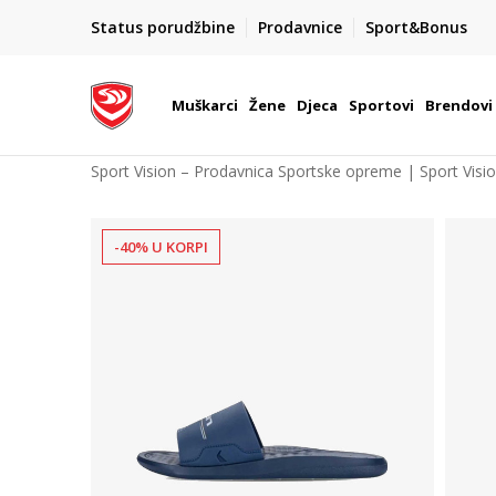
POZOVITE NAS NA : 055/490-400
Status porudžbine
Prodavnice
Sport&Bonus
daj više
Pon-Pet od 9h - 16h
Muškarci
Žene
Djeca
Sportovi
Brendovi
Sport Vision – Prodavnica Sportske opreme | Sport Visi
-40% U KORPI