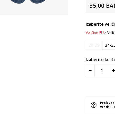
35,00
BA
Izaberite velič
Veličine EU
Velič
28-29
34-3
Izaberite količ
Proizvod
vratiti u