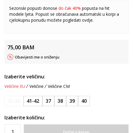
Sezonski popusti donose
do čak 40%
popusta na hit
modele ljeta. Popust se obračunava automatski u korpi a
cjelokupnu ponudu možete pogledati
ovdje
.
75,00
BAM
Obavijesti me o sniženju
Izaberite veličinu:
Veličine EU
Veličine
Veličine CM
35-36
41-42
37
38
39
40
Izaberite količinu:
Dodaj u korpu