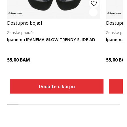
Dostupno boja:
1
Dostupno
Ženske papuče
Ženske pa
Ipanema IPANEMA GLOW TRENDY SLIDE AD
Ipanema I
55,00
BAM
55,00
BA
Dodajte u korpu