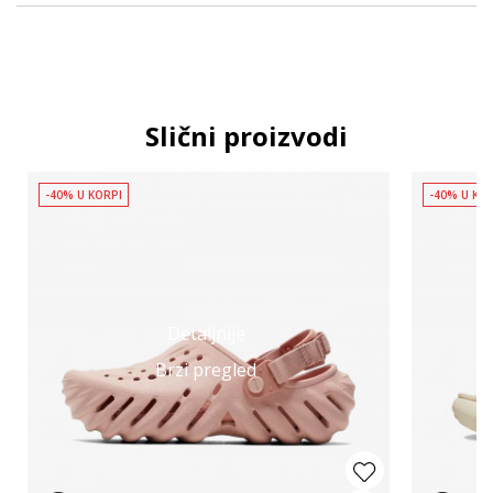
Slični proizvodi
-40% U KORPI
-40% U KO
Detaljnije
Brzi pregled