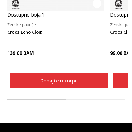
Dostupno boja:
1
Dostupno
Ženske papuče
Ženske pa
Crocs Echo Clog
Crocs Clas
139,00
BAM
99,00
BA
Dodajte u korpu