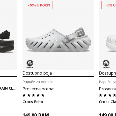
-40% U KORPI
-40% U
Dostupno boja:
1
Dostupno
Papuče za odrasle
Papuče za
Crocs CROCS CLASSIC ALL TERAIN CLOG
Prosecna ocena
:
Prosecn
Crocs Echo
Crocs Cla
149,00
BAM
149,00