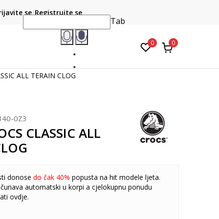
CLICK & COLLECT
atite karticom online i preuzmite u prodavnici po vašem
rijavite se
Registrujte se
do 6 mje
izboru
Tab
0
0
ASSIC ALL TERAIN CLOG
340-0Z3
OCS CLASSIC ALL
CLOG
sti donose
do čak 40%
popusta na hit modele ljeta.
čunava automatski u korpi a cjelokupnu ponudu
ati
ovdje
.