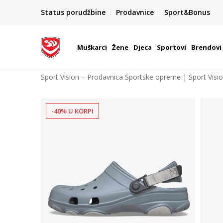
POZOVITE NAS NA : 055/490-400
Status porudžbine
Prodavnice
Sport&Bonus
daj više
Pon-Pet od 9h - 16h
Muškarci
Žene
Djeca
Sportovi
Brendovi
Sport Vision – Prodavnica Sportske opreme | Sport Visi
-40% U KORPI