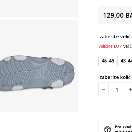
129,00
B
Izaberite velič
Veličine EU
Velič
45-46
43-4
Izaberite količ
Proizvod
vratiti u