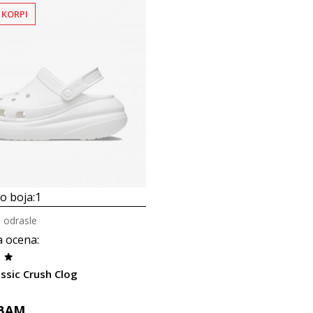
 KORPI
 boja:
1
 odrasle
a ocena
:
ssic Crush Clog
BAM