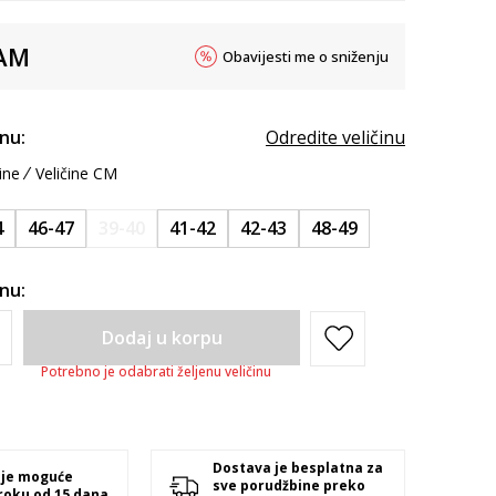
AM
Obavijesti me o sniženju
inu:
Odredite veličinu
ine
Veličine CM
4
46-47
39-40
41-42
42-43
48-49
inu:
Dodaj u korpu
Potrebno je odabrati željenu veličinu
Dostava je besplatna za
 je moguće
sve porudžbine preko
 roku od 15 dana