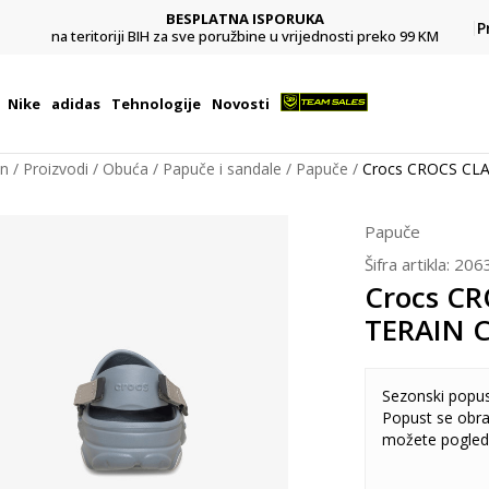
BESPLATNA ISPORUKA
Pl
P
na teritoriji BIH za sve poružbine u vrijednosti preko 99 KM
Nike
adidas
Tehnologije
Novosti
on
Proizvodi
Obuća
Papuče i sandale
Papuče
Crocs CROCS CL
Papuče
Šifra artikla:
206
Crocs CR
TERAIN 
Sezonski popu
Popust se obra
možete pogled