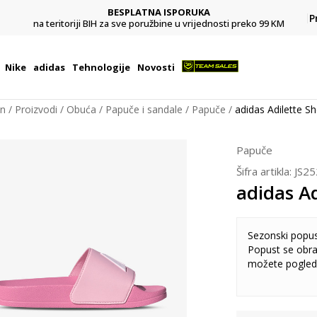
BESPLATNA ISPORUKA
Pl
P
na teritoriji BIH za sve poružbine u vrijednosti preko 99 KM
Nike
adidas
Tehnologije
Novosti
on
Proizvodi
Obuća
Papuče i sandale
Papuče
adidas Adilette S
Papuče
Šifra artikla:
JS25
adidas A
Sezonski popu
Popust se obra
možete pogled