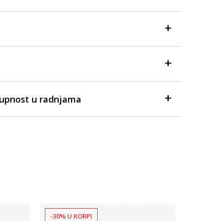
tupnost u radnjama
-30% U KORPI
-40% U 