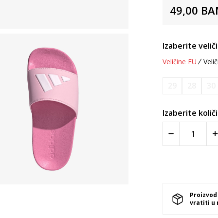
49,00
BA
Izaberite velič
Veličine EU
Velič
29
28
30
Izaberite količ
Proizvod
vratiti u