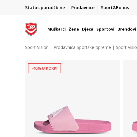
POZOVITE NAS NA : 055/490-400
Status porudžbine
Prodavnice
Sport&Bonus
daj više
Pon-Pet od 9h - 16h
Muškarci
Žene
Djeca
Sportovi
Brendovi
Sport Vision – Prodavnica Sportske opreme | Sport Visi
-40% U KORPI