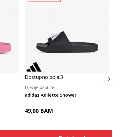
Dostupno
Dječije pa
adidas Ad
49,00
B
Dostupno boja:
3
Dječije papuče
adidas Adilette Shower
49,00
BAM