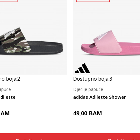
o boja:
2
Dostupno boja:
3
papuče
Dječije papuče
dilette
adidas Adilette Shower
BAM
49,00
BAM