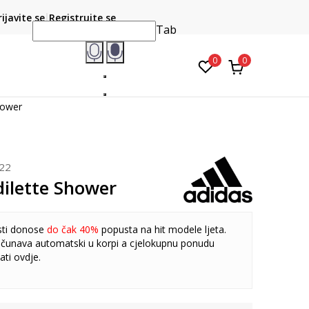
CLICK & COLLECT
atite karticom online i preuzmite u prodavnici po vašem
rijavite se
Registrujte se
do 6 mje
izboru
Tab
0
0
hower
22
dilette Shower
sti donose
do čak 40%
popusta na hit modele ljeta.
čunava automatski u korpi a cjelokupnu ponudu
ati
ovdje
.