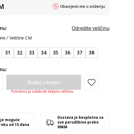
M
Obavijesti me o sniženju
inu:
Odredite veličinu
ine
Veličine CM
31
32
33
34
35
36
37
38
inu:
Dodaj u korpu
Potrebno je odabrati željenu veličinu
Dostava je besplatna za
 je moguće
sve porudžbine preko
 roku od 15 dana
99KM