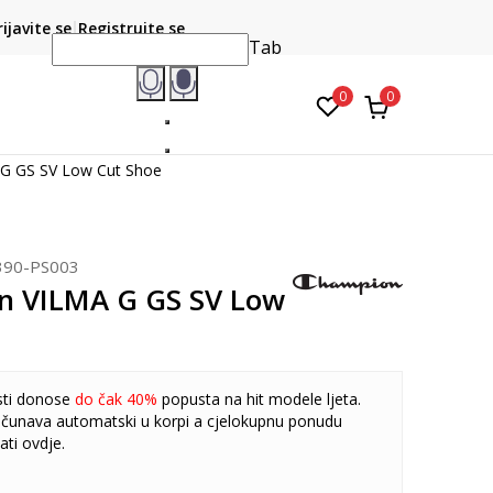
CLICK & COLLECT
atite karticom online i preuzmite u prodavnici po vašem
rijavite se
Registrujte se
do 6 mje
izboru
Tab
0
0
G GS SV Low Cut Shoe
390-PS003
n VILMA G GS SV Low
sti donose
do čak 40%
popusta na hit modele ljeta.
čunava automatski u korpi a cjelokupnu ponudu
ati
ovdje
.