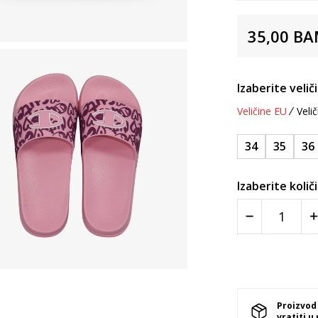
35,00
BA
Izaberite velič
Veličine EU
Velič
34
35
36
Izaberite količ
Proizvod
vratiti u