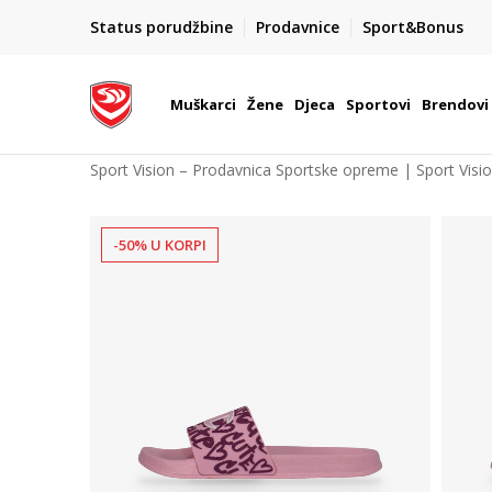
POZOVITE NAS NA : 055/490-400
Status porudžbine
Prodavnice
Sport&Bonus
daj više
Pon-Pet od 9h - 16h
Muškarci
Žene
Djeca
Sportovi
Brendovi
Sport Vision – Prodavnica Sportske opreme | Sport Visi
-50% U KORPI