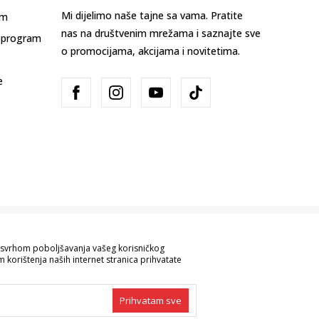
Mi dijelimo naše tajne sa vama. Pratite
am
nas na društvenim mrežama i saznajte sve
 program
o promocijama, akcijama i novitetima.
e
Bosna i Hercegovina
Promijenite
sa svrhom poboljšavanja vašeg korisničkog
 korištenja naših internet stranica prihvatate
ve informacije kompletne i bez grešaka.
 robe možete provjeriti pozivom na broj
Prihvatam sve