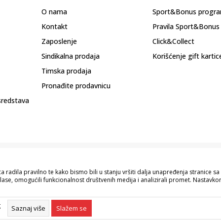
O nama
Sport&Bonus progr
Kontakt
Pravila Sport&Bonus
Zaposlenje
Click&Collect
Sindikalna prodaja
Korišćenje gift kartic
Timska prodaja
Pronađite prodavnicu
sredstava
 radila pravilno te kako bismo bili u stanju vršiti dalja unapređenja stranice 
lase, omogućili funkcionalnost društvenih medija i analizirali promet. Nastavkom
pisu proizvoda, prikazu slika i samih cijena, ali ne možemo garantovati da su s
naše ponude i ne podrazumijeva da su dostupni u svakom trenutku. Raspoloživost
g
055/490-400.
Saznaj više
Slažem se
©2026
www.sportvision.ba
, Izrada
NB SOFT
. Sva prava zadržana.