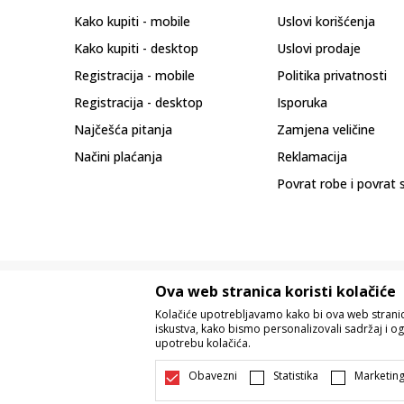
Kako kupiti - mobile
Uslovi korišćenja
Kako kupiti - desktop
Uslovi prodaje
Registracija - mobile
Politika privatnosti
Registracija - desktop
Isporuka
Najčešća pitanja
Zamjena veličine
Načini plaćanja
Reklamacija
Povrat robe i povrat 
Ova web stranica koristi kolačiće
Kolačiće upotrebljavamo kako bi ova web stranica
iskustva, kako bismo personalizovali sadržaj i og
upotrebu kolačića.
Nastojimo da budemo što precizniji u o
Svi artikli prikazani na sajtu su dio 
Obavezni
Statistika
Marketin