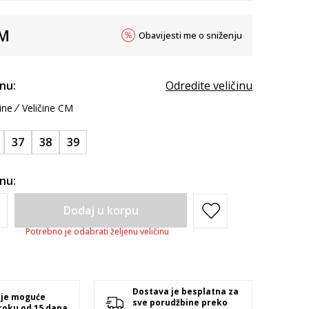
M
Obavijesti me o sniženju
inu:
Odredite veličinu
ine
Veličine CM
37
38
39
inu:
Dodaj u korpu
Potrebno je odabrati željenu veličinu
Dostava je besplatna za
 je moguće
sve porudžbine preko
 roku od 15 dana