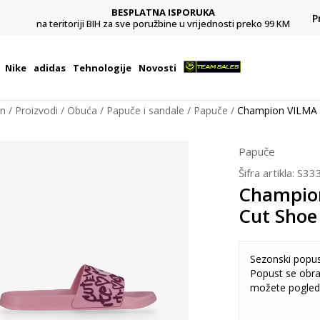
BESPLATNA ISPORUKA
Pl
P
na teritoriji BIH za sve poružbine u vrijednosti preko 99 KM
Nike
adidas
Tehnologije
Novosti
on
Proizvodi
Obuća
Papuče i sandale
Papuče
Champion VILMA 
Papuče
Šifra artikla:
S33
Champio
Cut Shoe
Sezonski popu
Popust se obra
možete pogled