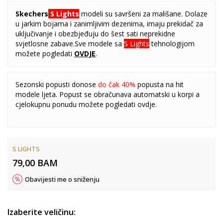
Skechers
S Lights
modeli su savršeni za mališane. Dolaze
u jarkim bojama i zanimljivim dezenima, imaju prekidač za
uključivanje i obezbjeđuju do šest sati neprekidne
svjetlosne zabave.Sve modele sa
S Lights
tehnologijom
možete pogledati
OVDJE
.
Sezonski popusti donose
do čak 40%
popusta na hit
modele ljeta. Popust se obračunava automatski u korpi a
cjelokupnu ponudu možete pogledati
ovdje
.
S LIGHTS
79,00
BAM
Obavijesti me o sniženju
Izaberite veličinu: