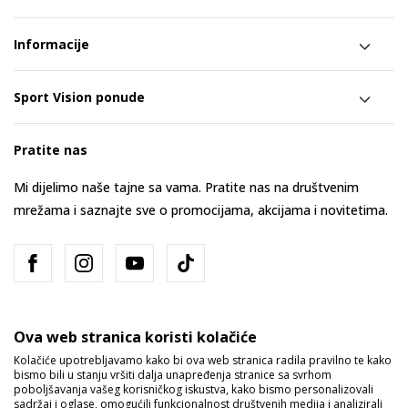
Informacije
Sport Vision ponude
Pratite nas
Mi dijelimo naše tajne sa vama. Pratite nas na društvenim
mrežama i saznajte sve o promocijama, akcijama i novitetima.
Ova web stranica koristi kolačiće
Kolačiće upotrebljavamo kako bi ova web stranica radila pravilno te kako
bismo bili u stanju vršiti dalja unapređenja stranice sa svrhom
Bosna i Hercegovina
Promijenite
poboljšavanja vašeg korisničkog iskustva, kako bismo personalizovali
sadržaj i oglase, omogućili funkcionalnost društvenih medija i analizirali