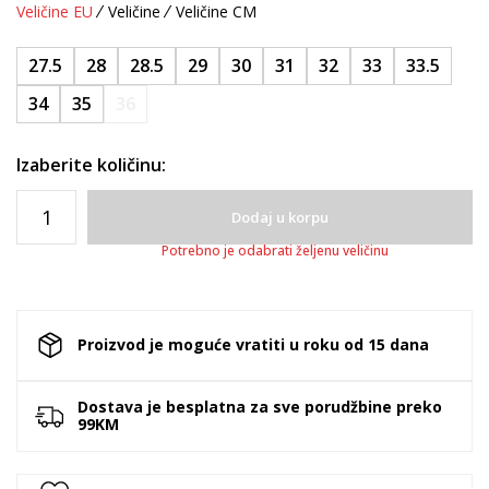
Veličine EU
Veličine
Veličine CM
27.5
28
28.5
29
30
31
32
33
33.5
34
35
36
Izaberite količinu:
Dodaj u korpu
Potrebno je odabrati željenu veličinu
Proizvod je moguće vratiti u roku od 15 dana
Dostava je besplatna za sve porudžbine preko
99KM