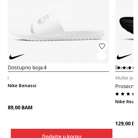
Detaljnije
Brzi pregled
Dostupno boja:
4
Dostupno
l
Muške pap
Nike Benassi
Prosecna
Nike Reac
89,00
BAM
129,00
B
Dodajte u korpu