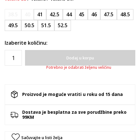
38.5
40
41
42.5
44
45
46
47.5
48.5
49.5
50.5
51.5
52.5
Izaberite količinu:
Dodaj u korpu
Potrebno je odabrati željenu veličinu
Proizvod je moguće vratiti u roku od 15 dana
Dostava je besplatna za sve porudžbine preko
99KM
Sačuvajte u listi želja