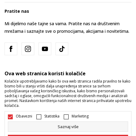
Pratite nas
Mi dijelimo naše tajne sa vama. Pratite nas na društvenim
mrežama i saznajte sve o promocijama, akcijama i novitetima.
Ova web stranica koristi kolačiće
Kolačiće upotrebljavamo kako bi ova web stranica radila pravilno te kako
bismo bili u stanju vršiti dalja unapređenja stranice sa svrhom
Bosna i Hercegovina
Promijenite
poboljšavanja vašeg korisničkog iskustva, kako bismo personalizovali
sadržaj i oglase, omogućili funkcionalnost društvenih medija i analizirali
promet. Nastavkom korištenja naših internet stranica prihvatate upotrebu
kolačića.
Obavezni
Statistika
Marketing
Saznaj više
Nastojimo da budemo što precizniji u opisu proizvoda, prikazu slika i