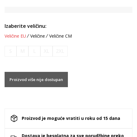
Izaberite veličinu:
Veličine EU
Veličine
Veličine CM
S
M
L
XL
2XL
Proizvod više nije dostupan
Proizvod je moguće vratiti u roku od 15 dana
Dostava je besplatna za sve porudžbine preko