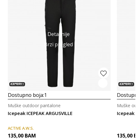
Detaljnije
Brzi pregled
Dostupno boja:
1
Dostupno
Muške outdoor pantalone
Muške outd
Icepeak ICEPEAK ARGUSVILLE
Icepeak S
ACTIVE A.W.S.
135,00
BAM
135,00
B