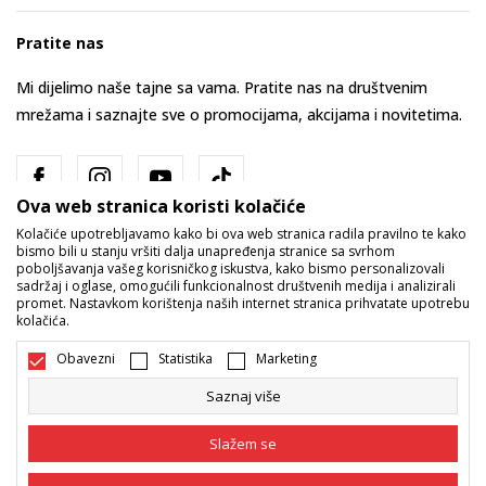
Pratite nas
Mi dijelimo naše tajne sa vama. Pratite nas na društvenim
mrežama i saznajte sve o promocijama, akcijama i novitetima.
Ova web stranica koristi kolačiće
Kolačiće upotrebljavamo kako bi ova web stranica radila pravilno te kako
bismo bili u stanju vršiti dalja unapređenja stranice sa svrhom
poboljšavanja vašeg korisničkog iskustva, kako bismo personalizovali
sadržaj i oglase, omogućili funkcionalnost društvenih medija i analizirali
promet. Nastavkom korištenja naših internet stranica prihvatate upotrebu
Bosna i Hercegovina
Promijenite
kolačića.
Obavezni
Statistika
Marketing
Saznaj više
Slažem se
Nastojimo da budemo što precizniji u opisu proizvoda, prikazu slika i