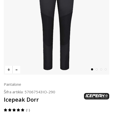
Pantalone
Šifra artikla:
57067543IO-290
Icepeak Dorr
1