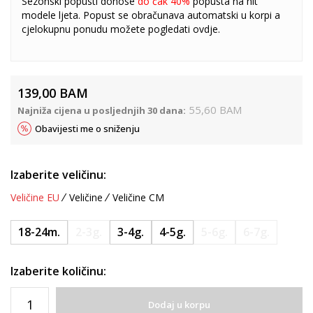
Sezonski popusti donose
do čak 40%
popusta na hit
modele ljeta. Popust se obračunava automatski u korpi a
cjelokupnu ponudu možete pogledati
ovdje
.
139,00
BAM
55,60
BAM
Najniža cijena u posljednjih 30 dana:
Obavijesti me o sniženju
Izaberite veličinu:
Veličine EU
Veličine
Veličine CM
18-24m.
2-3g.
3-4g.
4-5g.
5-6g.
6-7g.
Izaberite količinu:
Dodaj u korpu