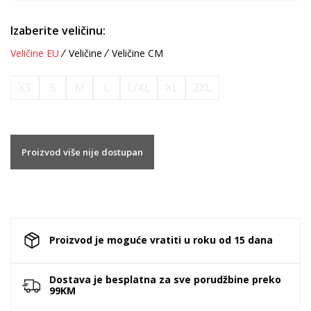
Izaberite veličinu:
Veličine EU
Veličine
Veličine CM
XS
S
M
L
L/XL
XL
2XL
Proizvod više nije dostupan
Proizvod je moguće vratiti u roku od 15 dana
Dostava je besplatna za sve porudžbine preko
99KM