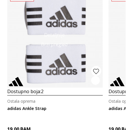
Detaljnije
Brzi pregled
Dostupno boja:
2
Dostupno
Ostala oprema
Ostala op
adidas Ankle Strap
adidas An
19,00
BAM
19,00
BA