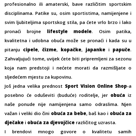
profesionalno ili amaterski, bave različitim sportskim
disciplinama. Patike su, osim sportistima, namijenjene i
svim ljubiteljima sportskog stila, pa ćete vrlo brzo i lako
pronaći brojne
lifestyle modele
. Osim patika,
kvalitetna i udobna obuća može se pronaći i kada su u
pitanju
cipele
,
čizme
,
kopačke
,
japanke
i
papuče
.
Zahvaljujući tome, uvijek ćete biti pripremljeni za sezonu
koja nam predstoji i nećete morati da razmišljate o
sljedećem mjestu za kupovinu.
Još jedna velika prednost
Sport Vision Online Shop
-a
posebno će oduševiti (buduće) roditelje, jer
obuća
iz
naše ponude nije namijenjena samo odraslima. Njen
važan i veliki dio čini
obuća za bebe
, baš kao i
obuća za
dječake
i
obuća za djevojčice
različitog uzrasta.
I brendovi mnogo govore o kvalitetu samih