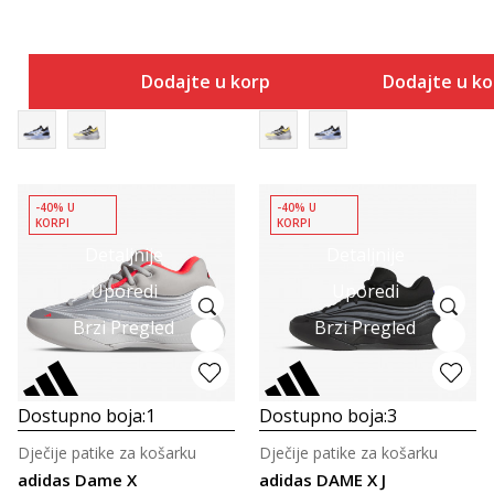
Dodajte u korpu
Dodajte u k
-40% U
-40% U
KORPI
KORPI
Detaljnije
Detaljnije
Uporedi
Uporedi
Brzi Pregled
Brzi Pregled
Dostupno boja:
1
Dostupno boja:
3
Dječije patike za košarku
Dječije patike za košarku
adidas Dame X
adidas DAME X J