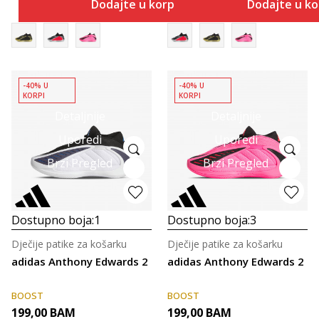
Dodajte u korpu
Dodajte u k
-40% U
-40% U
KORPI
KORPI
Detaljnije
Detaljnije
Uporedi
Uporedi
Brzi Pregled
Brzi Pregled
Dostupno boja:
1
Dostupno boja:
3
Dječije patike za košarku
Dječije patike za košarku
adidas Anthony Edwards 2
adidas Anthony Edwards 2
BOOST
BOOST
199,00
BAM
199,00
BAM