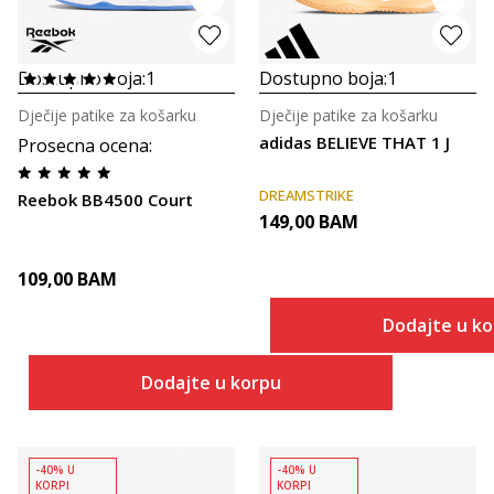
Dostupno boja:
1
Dostupno boja:
1
Dječije patike za košarku
Dječije patike za košarku
adidas BELIEVE THAT 1 J
Prosecna ocena
:
DREAMSTRIKE
Reebok BB4500 Court
149,00
BAM
109,00
BAM
Dodajte u k
Dodajte u korpu
-40% U
-40% U
KORPI
KORPI