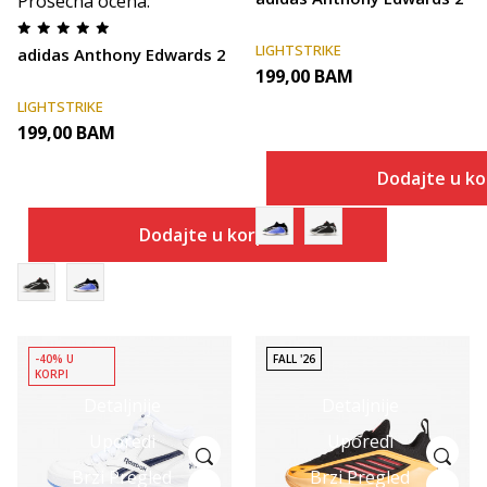
Prosecna ocena
:
LIGHTSTRIKE
adidas Anthony Edwards 2
199,00
BAM
LIGHTSTRIKE
199,00
BAM
Dodajte u k
Dodajte u korpu
-40% U
FALL '26
KORPI
Detaljnije
Detaljnije
Uporedi
Uporedi
Brzi Pregled
Brzi Pregled