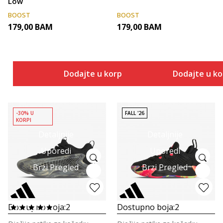
Low
BOOST
BOOST
179,00
BAM
179,00
BAM
Dodajte u korpu
Dodajte u k
-30% U
FALL '26
KORPI
Detaljnije
Detaljnije
Uporedi
Uporedi
Brzi Pregled
Brzi Pregled
Dostupno boja:
2
Dostupno boja:
2