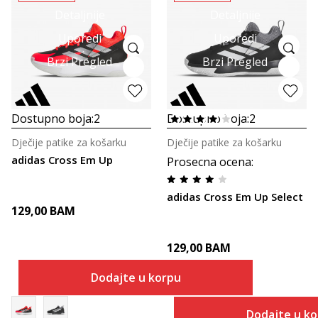
Detaljnije
Detaljnije
Uporedi
Uporedi
Brzi Pregled
Brzi Pregled
Dostupno boja:
2
Dostupno boja:
2
Dječije patike za košarku
Dječije patike za košarku
adidas Cross Em Up
Prosecna ocena
:
adidas Cross Em Up Select
129,00
BAM
129,00
BAM
Dodajte u korpu
Dodajte u k