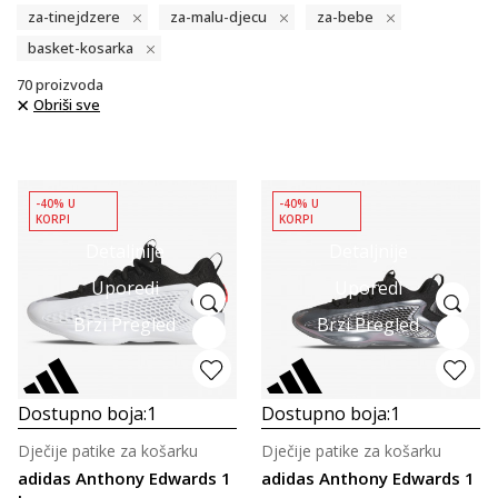
za-tinejdzere
za-malu-djecu
za-bebe
basket-kosarka
70
proizvoda
Obriši sve
-40% U
-40% U
KORPI
KORPI
Detaljnije
Detaljnije
Uporedi
Uporedi
Brzi Pregled
Brzi Pregled
Dostupno boja:
1
Dostupno boja:
1
Dječije patike za košarku
Dječije patike za košarku
adidas Anthony Edwards 1
adidas Anthony Edwards 1