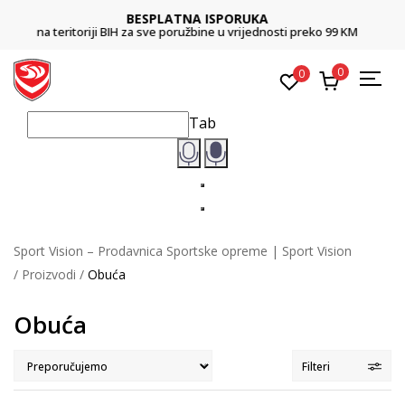
CLICK & COLLECT
Platite karticom online i preuzmite u prodavnici po vašem izboru
0
0
Tab
Sport Vision – Prodavnica Sportske opreme | Sport Vision
Proizvodi
Obuća
Obuća
Filteri