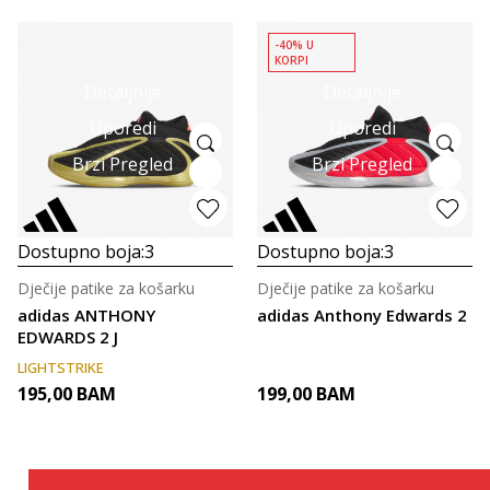
-40% U
KORPI
Detaljnije
Detaljnije
Uporedi
Uporedi
Brzi Pregled
Brzi Pregled
Dostupno boja:
3
Dostupno boja:
3
Dječije patike za košarku
Dječije patike za košarku
adidas ANTHONY
adidas Anthony Edwards 2
EDWARDS 2 J
LIGHTSTRIKE
195,00
BAM
199,00
BAM