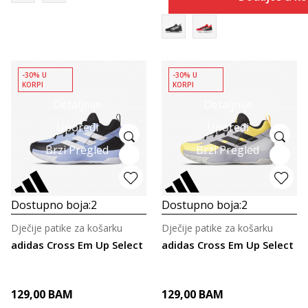
-30% U
-30% U
KORPI
KORPI
Detaljnije
Detaljnije
Uporedi
Uporedi
Brzi Pregled
Brzi Pregled
Dostupno boja:
2
Dostupno boja:
2
Dječije patike za košarku
Dječije patike za košarku
adidas Cross Em Up Select
adidas Cross Em Up Select
129,00
BAM
129,00
BAM