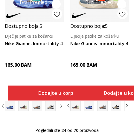
Brzi Pregled
Brzi Pregled
Dostupno boja:
5
Dostupno boja:
5
Dječije patike za košarku
Dječije patike za košarku
Nike Giannis Immortality 4
Nike Giannis Immortality 4
165,00
BAM
165,00
BAM
Dodajte u korpu
Dodajte u k
Pogledali ste
24
od
70
proizvoda