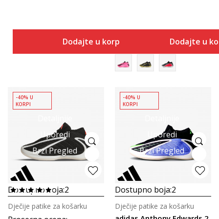
Dodajte u korpu
Dodajte u k
-40% U
-40% U
KORPI
KORPI
Detaljnije
Detaljnije
Uporedi
Uporedi
Brzi Pregled
Brzi Pregled
Dostupno boja:
2
Dostupno boja:
2
Dječije patike za košarku
Dječije patike za košarku
adidas Anthony Edwards 2