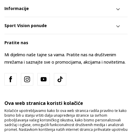
Informacije
Sport Vision ponude
Pratite nas
Mi dijelimo naše tajne sa vama. Pratite nas na društvenim
mrežama i saznajte sve o promocijama, akcijama i novitetima.
Ova web stranica koristi kolačiće
Kolačiće upotrebljavamo kako bi ova web stranica radila pravilno te kako
bismo bili u stanju vršiti dalja unapređenja stranice sa svrhom
Bosna i Hercegovina
Promijenite
poboljšavanja vašeg korisničkog iskustva, kako bismo personalizovali
sadržaj i oglase, omogućili funkcionalnost društvenih medija i analizirali
promet. Nastavkom korištenja naših internet stranica prihvatate upotrebu