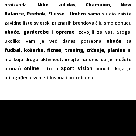
proizvoda.
Nike
,
adidas
,
Champion
,
New
Balance
,
Reebok
,
Ellesse
i
Umbro
samo su dio zaista
zavidne liste svjetski priznatih brendova čiju smo ponudu
obuće
,
garderobe
i
opreme
izdvojili za vas. Stoga,
ukoliko vam je već danas potrebna
obuća
za
fudbal
,
košarku
,
fitnes
,
trening
,
trčanje
,
planinu
ili
ma koju drugu aktivnost, imajte na umu da je možete
pronaći
online
i to u
Sport Vision
ponudi, koja je
prilagođena svim stilovima i potrebama.