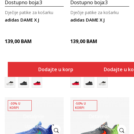
Dostupno boja:
3
Dostupno boja:
3
Dječije patike za košarku
Dječije patike za košarku
adidas DAME X J
adidas DAME X J
139,00
BAM
139,00
BAM
Dodajte u korpu
Dodajte u k
-30% U
-50% U
KORPI
KORPI
Detaljnije
Detaljnije
Uporedi
Uporedi