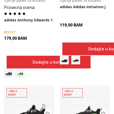
Dječije patike za košarku
Dječije patike za košarku
adidas Adidas Initiation J
Prosecna ocena
:
adidas Anthony Edwards 1
119,00
BAM
BOOST
179,00
BAM
Dodajte u k
Dodajte u korpu
-40% U
-40% U
KORPI
KORPI
Detaljnije
Detaljnije
Uporedi
Uporedi