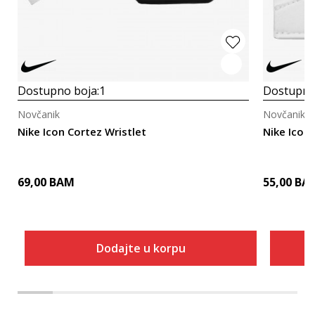
Dostupno boja:
1
Dostupno
Novčanik
Novčanik
Nike Icon Cortez Wristlet
Nike Icon 
69,00
BAM
55,00
BA
Dodajte u korpu