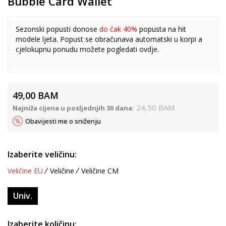
Bubble Card Wallet
Sezonski popusti donose
do čak 40%
popusta na hit
modele ljeta. Popust se obračunava automatski u korpi a
cjelokupnu ponudu možete pogledati
ovdje
.
49,00
BAM
24,50
BAM
Najniža cijena u posljednjih 30 dana:
Obavijesti me o sniženju
Izaberite veličinu:
Veličine EU
Veličine
Veličine CM
Univ.
Izaberite količinu: