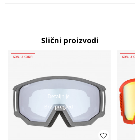
Slični proizvodi
60% U KORPI
60% U KOR
Detaljnije
Brzi pregled