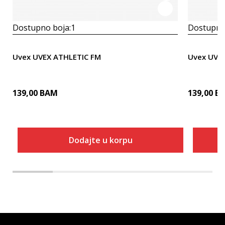
Dostupno boja:
1
Dostupno
Uvex UVEX ATHLETIC FM
Uvex UVE
139,00
BAM
139,00
B
Dodajte u korpu