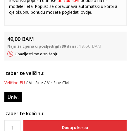
Sezonski popusti donose
do čak 40%
popusta na hit
modele ljeta. Popust se obračunava automatski u korpi a
cjelokupnu ponudu možete pogledati
ovdje
.
49,00
BAM
19,60
BAM
Najniža cijena u posljednjih 30 dana:
Obavijesti me o sniženju
Izaberite veličinu:
Veličine EU
Veličine
Veličine CM
Univ.
Izaberite količinu:
Dodaj u korpu