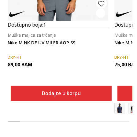
Dostupno boja:
1
Dostupno
Muška majica za trčanje
Muška maji
Nike M NK DF UV MILER AOP SS
Nike M NK
DRY-FIT
DRY-FIT
89,00
BAM
75,00
BA
Dodajte u korpu