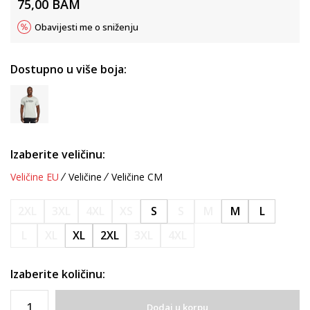
75,00
BAM
Obavijesti me o sniženju
Dostupno u više boja:
Izaberite veličinu:
Veličine EU
Veličine
Veličine CM
2XL
3XL
4XL
XS
S
S
M
M
L
L
XL
XL
2XL
3XL
4XL
Izaberite količinu:
Dodaj u korpu