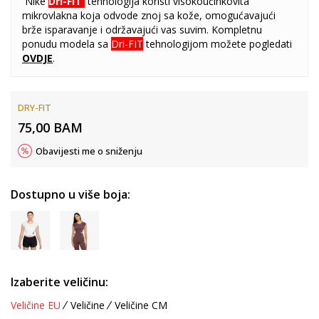
Nike
Dri-FIT
tehnologija koristi visokoučinkovita
mikrovlakna koja odvode znoj sa kože, omogućavajući
brže isparavanje i održavajući vas suvim. Kompletnu
ponudu modela sa
Dri-FIT
tehnologijom možete pogledati
OVDJE
.
DRY-FIT
75,00
BAM
Obavijesti me o sniženju
Dostupno u više boja:
Izaberite veličinu:
Veličine EU
Veličine
Veličine CM