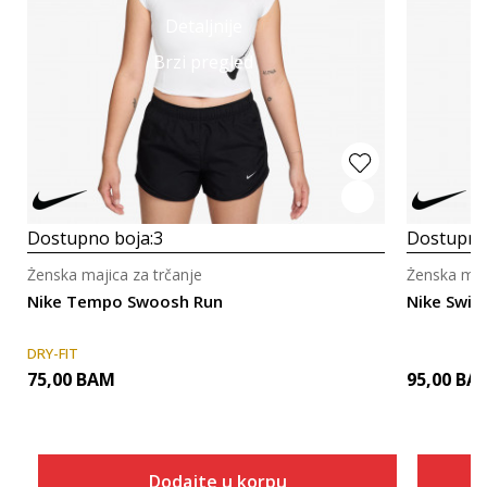
Detaljnije
Brzi pregled
Dostupno boja:
3
Dostupno
Ženska majica za trčanje
Ženska maji
Nike Tempo Swoosh Run
Nike Swift
DRY-FIT
75,00
BAM
95,00
BA
Dodajte u korpu