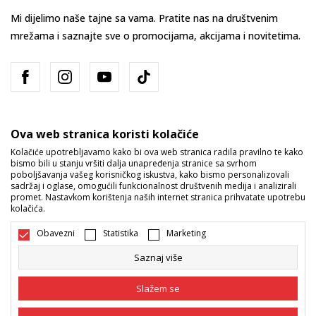
Mi dijelimo naše tajne sa vama. Pratite nas na društvenim
mrežama i saznajte sve o promocijama, akcijama i novitetima.
Ova web stranica koristi kolačiće
Kolačiće upotrebljavamo kako bi ova web stranica radila pravilno te kako
bismo bili u stanju vršiti dalja unapređenja stranice sa svrhom
Bosna i Hercegovina
Promijenite
poboljšavanja vašeg korisničkog iskustva, kako bismo personalizovali
sadržaj i oglase, omogućili funkcionalnost društvenih medija i analizirali
promet. Nastavkom korištenja naših internet stranica prihvatate upotrebu
kolačića.
Obavezni
Statistika
Marketing
Saznaj više
Nastojimo da budemo što precizniji u opisu proizvoda, prikazu slika i
samih cijena, ali ne možemo garantovati da su sve informacije kompletne
Slažem se
i bez grešaka. Svi artikli prikazani na sajtu su dio naše ponude i ne
podrazumijeva da su dostupni u svakom trenutku. Raspoloživost robe