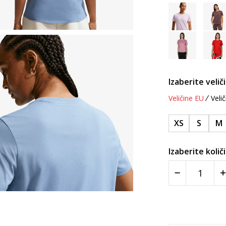
Izaberite velič
Veličine EU
Velič
XS
S
M
Izaberite količ