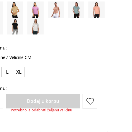
inu:
ine
Veličine CM
L
XL
inu:
Dodaj u korpu
Potrebno je odabrati željenu veličinu