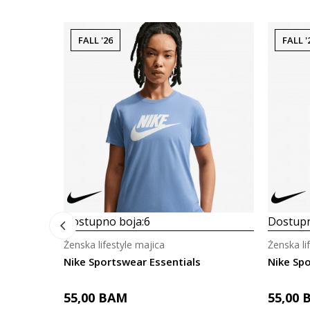
FALL '26
FALL '
Dostupno boja:
6
Dostupn
Ženska lifestyle majica
Ženska li
Nike Sportswear Essentials
Nike Spo
55,00
BAM
55,00