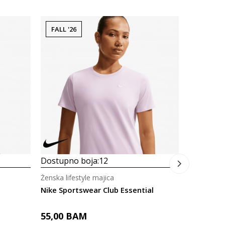
FALL '26
Dostupno
Ženska life
Nike Jorda
109,00
Dostupno boja:
12
Ženska lifestyle majica
Nike Sportswear Club Essential
55,00
BAM