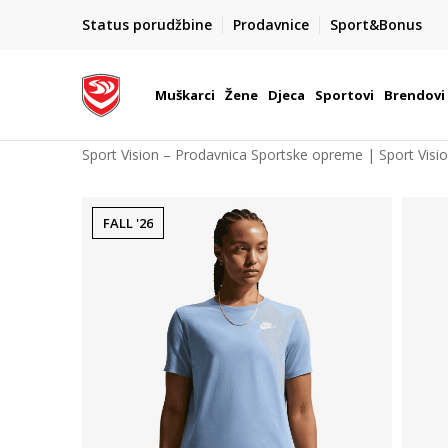
POZOVITE NAS NA : 055/490-400
Status porudžbine
Prodavnice
Sport&Bonus
daj više
Pon-Pet od 9h - 16h
Muškarci
Žene
Djeca
Sportovi
Brendovi
Sport Vision – Prodavnica Sportske opreme | Sport Visi
FALL '26