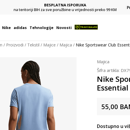
BESPLATNA ISPORUKA
Pl
P
na teritoriji BIH za sve poružbine u vrijednosti preko 99 KM
Nike
adidas
Tehnologije
Novosti
on
Proizvodi
Tekstil
Majice
Majica
Nike Sportswear Club Essenti
Majica
Šifra artikla:
DX7
Nike Spo
Essential
55,00
BA
Dostupno u viš