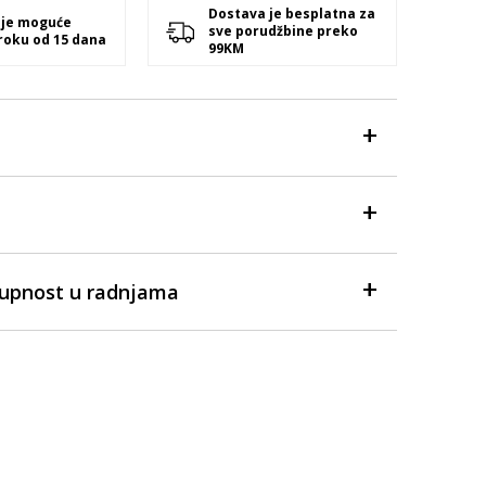
Dostava je besplatna za
 je moguće
sve porudžbine preko
 roku od 15 dana
99KM
tupnost u radnjama