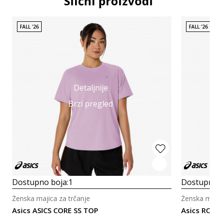
Slični proizvodi
FALL '26
FALL '26
Detaljnije
Brzi pregled
Dostupno boja:
1
Dostupno
Ženska majica za trčanje
Ženska maji
Asics ASICS CORE SS TOP
Asics ROA