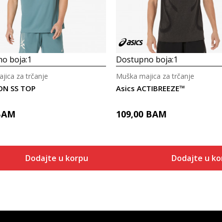
o boja:
1
Dostupno boja:
1
jica za trčanje
Muška majica za trčanje
CON SS TOP
Asics ACTIBREEZE™
BAM
109,00
BAM
Dodajte u korpu
Dodajte u ko