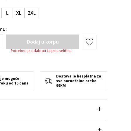
L
XL
2XL
inu:
Dodaj u korpu
Potrebno je odabrati željenu veličinu
Dostava je besplatna za
 je moguće
sve porudžbine preko
 roku od 15 dana
99KM