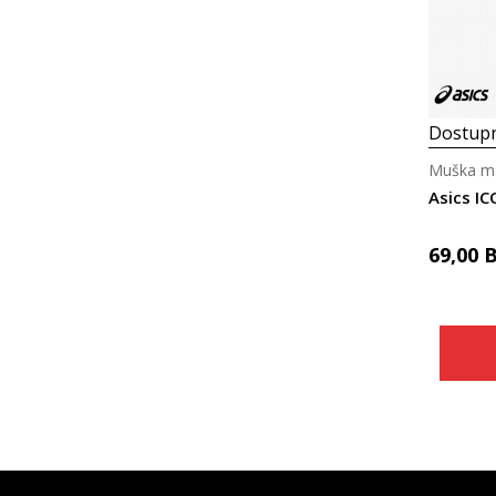
Dostupn
Muška ma
Asics I
69,00