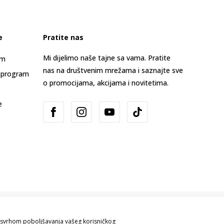
e
Pratite nas
Mi dijelimo naše tajne sa vama. Pratite
am
nas na društvenim mrežama i saznajte sve
 program
o promocijama, akcijama i novitetima.
e
Bosna i Hercegovina
Promijenite
sa svrhom poboljšavanja vašeg korisničkog