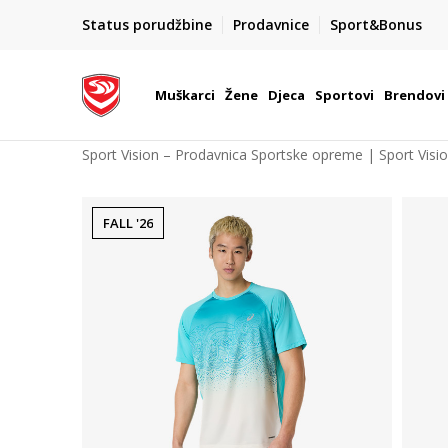
POZOVITE NAS NA : 055/490-400
Status porudžbine
Prodavnice
Sport&Bonus
daj više
Pon-Pet od 9h - 16h
Muškarci
Žene
Djeca
Sportovi
Brendovi
Sport Vision – Prodavnica Sportske opreme | Sport Visi
FALL '26