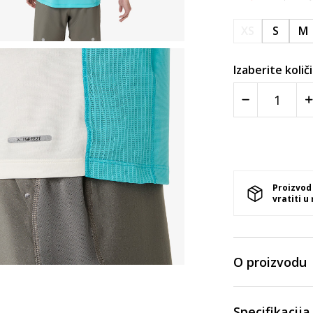
XS
S
M
Izaberite količ
Proizvod
vratiti u
O proizvodu
Specifikacija