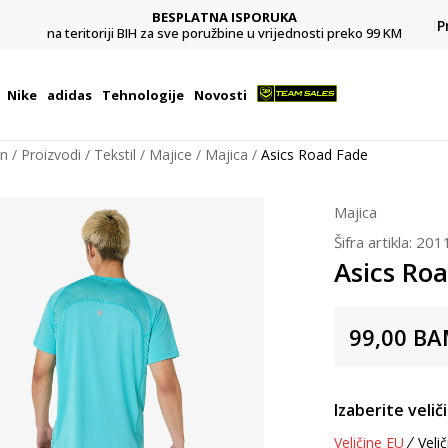
BESPLATNA ISPORUKA
Pl
P
na teritoriji BIH za sve poružbine u vrijednosti preko 99 KM
Nike
adidas
Tehnologije
Novosti
on
Proizvodi
Tekstil
Majice
Majica
Asics Road Fade
Majica
Šifra artikla:
201
Asics Ro
99,00
BA
Izaberite velič
Veličine EU
Velič