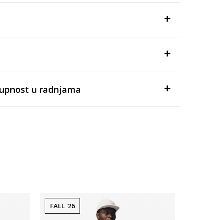
tupnost u radnjama
FALL '26
FALL '26
Dostupno