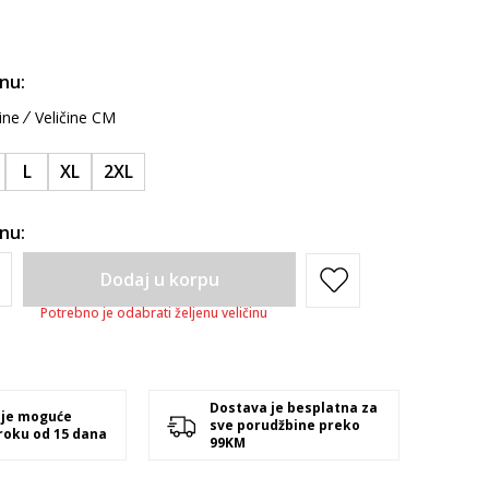
inu:
ine
Veličine CM
L
XL
2XL
inu:
Dodaj u korpu
Potrebno je odabrati željenu veličinu
Dostava je besplatna za
 je moguće
sve porudžbine preko
 roku od 15 dana
99KM