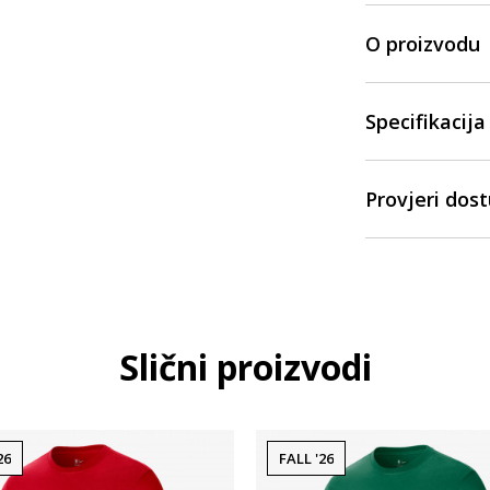
O proizvodu
Specifikacija
Provjeri dos
Slični proizvodi
26
FALL '26