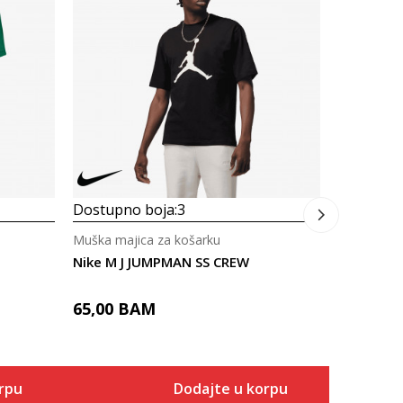
Muška maji
Nike M J
65,00
B
Dostupno boja:
3
Muška majica za košarku
Nike M J JUMPMAN SS CREW
65,00
BAM
rpu
Dodajte u korpu