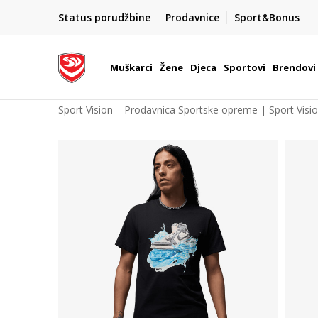
A : 055/490-400
BESPLATNA ISPORUK
Status porudžbine
Prodavnice
Sport&Bonus
d 9h - 16h
na teritoriji BIH za sve poružbine u vrij
Muškarci
Žene
Djeca
Sportovi
Brendovi
Sport Vision – Prodavnica Sportske opreme | Sport Visi