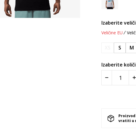
Izaberite velič
Veličine EU
Velič
XS
S
M
Izaberite količ
Proizvod
vratiti u