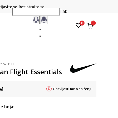
PLAĆANJE NA RATE
 vašem
rijavite se
Registrujte se
do 6 mjesečnih rata bez kamate
Pogledaj više
Tab
0
0
355-010
an Flight Essentials
M
Obavijesti me o sniženju
e boja: