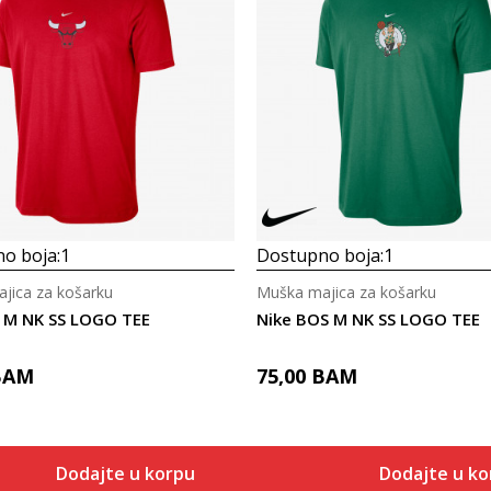
o boja:
1
Dostupno boja:
1
jica za košarku
Muška majica za košarku
I M NK SS LOGO TEE
Nike BOS M NK SS LOGO TEE
BAM
75,00
BAM
Dodajte u korpu
Dodajte u ko