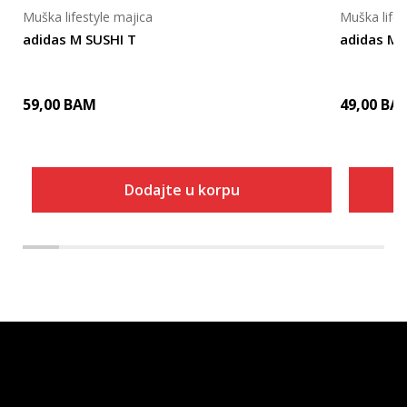
Muška lifestyle majica
Muška lifes
adidas M SUSHI T
adidas M
59,00
BAM
49,00
BA
Dodajte u korpu