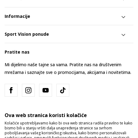
Informacije
Sport Vision ponude
Pratite nas
Mi dijelimo naše tajne sa vama. Pratite nas na društvenim
mrežama i saznajte sve o promocijama, akcijama i novitetima.
Ova web stranica koristi kolačiće
Kolačiće upotrebljavamo kako bi ova web stranica radila pravilno te kako
bismo bili u stanju vršiti dalja unapređenja stranice sa svrhom
Bosna i Hercegovina
Promijenite
poboljšavanja vašeg korisničkog iskustva, kako bismo personalizovali
sadržaj i oglase, omogućili funkcionalnost društvenih medija i analizirali