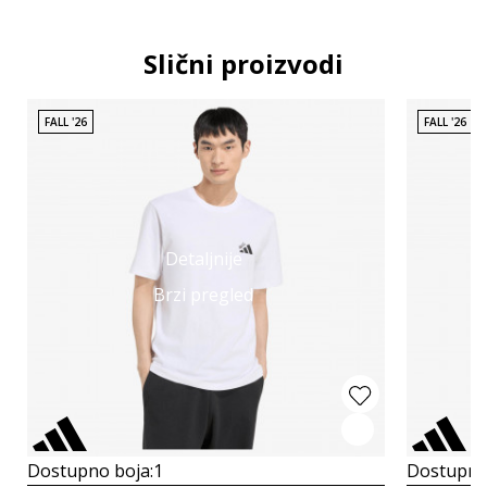
Slični proizvodi
FALL '26
FALL '26
Detaljnije
Brzi pregled
Dostupno boja:
1
Dostupno