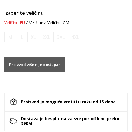
Izaberite veličinu:
Veličine EU
Veličine
Veličine CM
M
L
XL
2XL
3XL
4XL
Proizvod više nije dostupan
Proizvod je moguće vratiti u roku od 15 dana
Dostava je besplatna za sve porudžbine preko
99KM